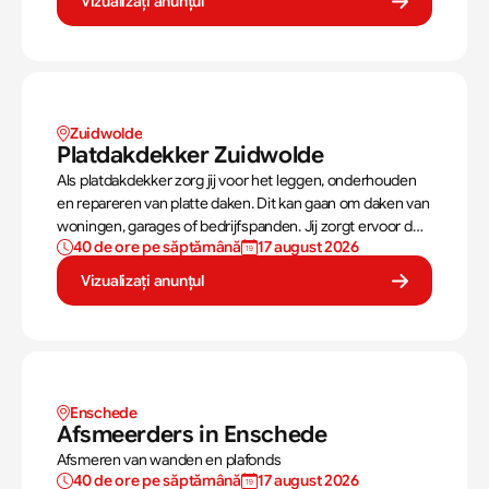
Vizualizați anunțul
stevig als netjes is afgewerkt.
Zuidwolde
Platdakdekker Zuidwolde
Als platdakdekker zorg jij voor het leggen, onderhouden
en repareren van platte daken. Dit kan gaan om daken van
woningen, garages of bedrijfspanden. Jij zorgt ervoor dat
40 de ore pe săptămână
17 august 2026
deze daken tegen alle weersomstandigheden kunnen,
zoals regen, sneeuw en wind.
Vizualizați anunțul
Enschede 
Afsmeerders in Enschede 
Afsmeren van wanden en plafonds
40 de ore pe săptămână
17 august 2026