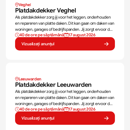
Veghel
Platdakdekker Veghel
Als platdakdekker zorg jij voor het leggen, onderhouden
en repareren van platte daken. Dit kan gaan om daken van
woningen, garages of bedrijfspanden. Jij zorgt ervoor dat
40 de ore pe săptămână
17 august 2026
deze daken tegen alle weersomstandigheden kunnen,
zoals regen, sneeuw en wind.
Vizualizați anunțul
Leeuwarden
Platdakdekker Leeuwarden
Als platdakdekker zorg jij voor het leggen, onderhouden
en repareren van platte daken. Dit kan gaan om daken van
woningen, garages of bedrijfspanden. Jij zorgt ervoor dat
40 de ore pe săptămână
17 august 2026
deze daken tegen alle weersomstandigheden kunnen,
zoals regen, sneeuw en wind.
Vizualizați anunțul