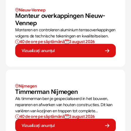
Nieuw-Vennep
Monteur overkappingen Nieuw-
Vennep
Monteren en controleren aluminium terrasoverkappingen
volgens de technische tekeningen en kwaliteitseisen.
40 de ore pe săptămână
3 august 2026
Vizualizați anunțul
Nijmegen
Timmerman Nijmegen 
Als timmerman ben je gespecialiseerd in het bouwen,
repareren en afwerken van houten constructies. Dit kan
variëren van kozijnen en trappen tot complete
40 de ore pe săptămână
3 august 2026
dakconstructies en gevels. Aan de hand van
bouwtekeningen zorg jij ervoor dat een constructie zowel
Vizualizați anunțul
stevig als netjes is afgewerkt.