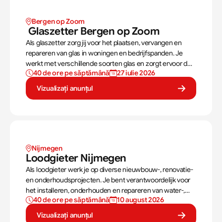
Bergen op Zoom
 Glaszetter Bergen op Zoom
Als glaszetter zorg jij voor het plaatsen, vervangen en
repareren van glas in woningen en bedrijfspanden. Je
werkt met verschillende soorten glas en zorgt ervoor dat
40 de ore pe săptămână
27 iulie 2026
ramen en kozijnen veilig, netjes en goed afgewerkt
worden.
Vizualizați anunțul
Nijmegen
Loodgieter Nijmegen
Als loodgieter werk je op diverse nieuwbouw-, renovatie-
en onderhoudsprojecten. Je bent verantwoordelijk voor
het installeren, onderhouden en repareren van water-,
40 de ore pe săptămână
10 august 2026
gas- en afvoersystemen. Jij zorgt ervoor dat installaties
veilig, goed werkend en volgens de juiste normen worden
Vizualizați anunțul
aangelegd.