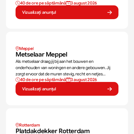
40 de ore pe săptămână
3 august 2026
onderdelen zoals balkons en galerijen. Deze mallen
moeten tot op de millimeter nauwkeurig zijn zodat de
Vizualizați anunțul
betonelementen exact passen in de bouw.
Meppel
Metselaar Meppel
Als metselaar draag jij bij aan het bouwen en
onderhouden van woningen en andere gebouwen. Jij
zorgt ervoor dat de muren stevig, recht en netjes
40 de ore pe săptămână
3 august 2026
opgebouwd worden. Aan de hand van een bouwtekening
weet jij precies hoe een muur gebouwd moet worden. Als
Vizualizați anunțul
metselaar kan je alleen werken of in een team je steentje
bijdragen.
Rotterdam 
Platdakdekker Rotterdam