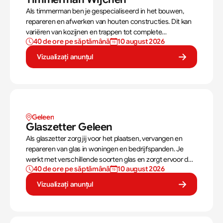
Als timmerman ben je gespecialiseerd in het bouwen,
repareren en afwerken van houten constructies. Dit kan
variëren van kozijnen en trappen tot complete
40 de ore pe săptămână
10 august 2026
dakconstructies en gevels. Aan de hand van
bouwtekeningen zorg jij ervoor dat een constructie zowel
Vizualizați anunțul
stevig als netjes is afgewerkt.
Geleen
Glaszetter Geleen
Als glaszetter zorg jij voor het plaatsen, vervangen en
repareren van glas in woningen en bedrijfspanden. Je
werkt met verschillende soorten glas en zorgt ervoor dat
40 de ore pe săptămână
10 august 2026
ramen en kozijnen veilig, netjes en goed afgewerkt
worden.
Vizualizați anunțul