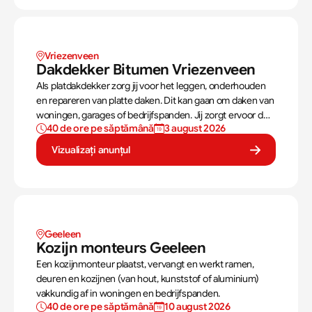
Vriezenveen
Dakdekker Bitumen Vriezenveen
Als platdakdekker zorg jij voor het leggen, onderhouden
en repareren van platte daken. Dit kan gaan om daken van
woningen, garages of bedrijfspanden. Jij zorgt ervoor dat
40 de ore pe săptămână
3 august 2026
deze daken tegen alle weersomstandigheden kunnen,
zoals regen, sneeuw en wind.
Vizualizați anunțul
Geeleen 
Kozijn monteurs Geeleen 
Een kozijnmonteur plaatst, vervangt en werkt ramen,
deuren en kozijnen (van hout, kunststof of aluminium)
vakkundig af in woningen en bedrijfspanden.
40 de ore pe săptămână
10 august 2026