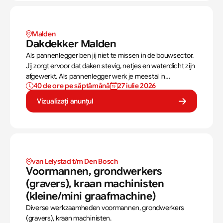
Malden 
Dakdekker Malden 
Als pannenlegger ben jij niet te missen in de bouwsector.
Jij zorgt ervoor dat daken stevig, netjes en waterdicht zijn
afgewerkt. Als pannenlegger werk je meestal in
40 de ore pe săptămână
27 iulie 2026
teamverband en varieert het werk tussen compleet
nieuwe daken leggen of bestaande daken vervangen.
Vizualizați anunțul
van Lelystad t/m Den Bosch 
Voormannen, grondwerkers 
(gravers), kraan machinisten 
(kleine/mini graafmachine)
Diverse werkzaamheden voormannen, grondwerkers
(gravers), kraan machinisten.