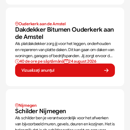
Ouderkerk aan de Amstel
Dakdekker Bitumen Ouderkerk aan 
de Amstel
Als platdakdekker zorg jij voor het leggen, onderhouden
en repareren van platte daken. Dit kan gaan om daken van
woningen, garages of bedrijfspanden. Jij zorgt ervoor dat
40 de ore pe săptămână
24 august 2026
deze daken tegen alle weersomstandigheden kunnen,
zoals regen, sneeuw en wind.
Vizualizați anunțul
Nijmegen
Schilder Nijmegen
Als schilder ben je verantwoordelijk voor het afwerken
van bijvoorbeeld muren, gevels, deuren en kozijnen. Het is