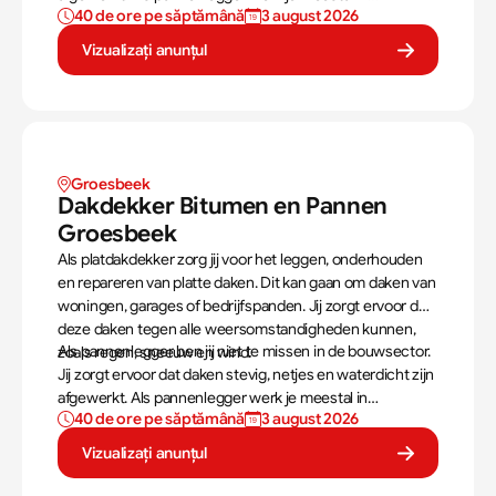
40 de ore pe săptămână
3 august 2026
teamverband en varieert het werk tussen compleet
nieuwe daken leggen of bestaande daken vervangen.
Vizualizați anunțul
Groesbeek 
Dakdekker Bitumen en Pannen 
Groesbeek 
Als platdakdekker zorg jij voor het leggen, onderhouden
en repareren van platte daken. Dit kan gaan om daken van
woningen, garages of bedrijfspanden. Jij zorgt ervoor dat
deze daken tegen alle weersomstandigheden kunnen,
Als pannenlegger ben jij niet te missen in de bouwsector.
zoals regen, sneeuw en wind.
Jij zorgt ervoor dat daken stevig, netjes en waterdicht zijn
afgewerkt. Als pannenlegger werk je meestal in
40 de ore pe săptămână
3 august 2026
teamverband en varieert het werk tussen compleet
nieuwe daken leggen of bestaande daken vervangen.
Vizualizați anunțul