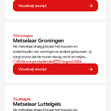
stroomstoringen is een belangrijke taak.
Vizualizați anunțul
Groningen
Metselaar Groningen
Als metselaar draag jij bij aan het bouwen en
onderhouden van woningen en andere gebouwen. Jij
zorgt ervoor dat de muren stevig, recht en netjes
40 de ore pe săptămână
17 august 2026
opgebouwd worden. Aan de hand van een bouwtekening
weet jij precies hoe een muur gebouwd moet worden. Als
Vizualizați anunțul
metselaar kan je alleen werken of in een team je steentje
bijdragen.
Luttelgels
Metselaar Luttelgels
Als metselaar draag jij bij aan het bouwen en