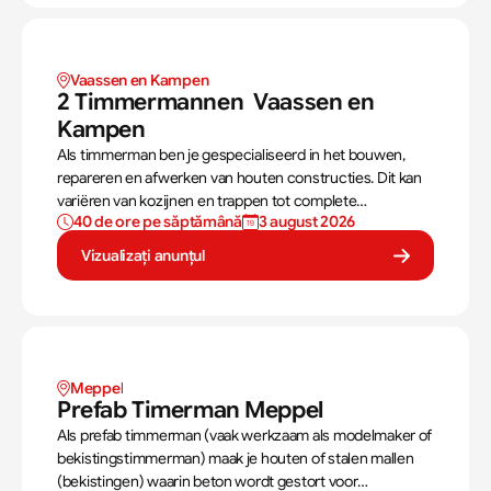
Vaassen en Kampen 
2 Timmermannen  Vaassen en 
Kampen 
Als timmerman ben je gespecialiseerd in het bouwen,
repareren en afwerken van houten constructies. Dit kan
variëren van kozijnen en trappen tot complete
40 de ore pe săptămână
3 august 2026
dakconstructies en gevels. Aan de hand van
bouwtekeningen zorg jij ervoor dat een constructie zowel
Vizualizați anunțul
stevig als netjes is afgewerkt.
Meppel
Prefab Timerman Meppel
Als prefab timmerman (vaak werkzaam als modelmaker of
bekistingstimmerman) maak je houten of stalen mallen
(bekistingen) waarin beton wordt gestort voor