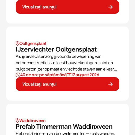
Vizualizați anunțul
Ooltgensplaat
IJzervlechter Ooltgensplaat
Als ijzervlechter zorg jij voor de bewapening van
betonconstructies. Je leest bouwtekeningen, knipt en
buigt betonijzer op maat en vlecht de staven aan elkaar
40 de ore pe săptămână
17 august 2026
met binddraad in de bekisting, wat cruciaal is voor de
stabiliteit van een gebouw.
Vizualizați anunțul
Waddinxveen 
Prefab Timmerman Waddinxveen 
Het prefabriceren van bouwelementen—zoals wanden,