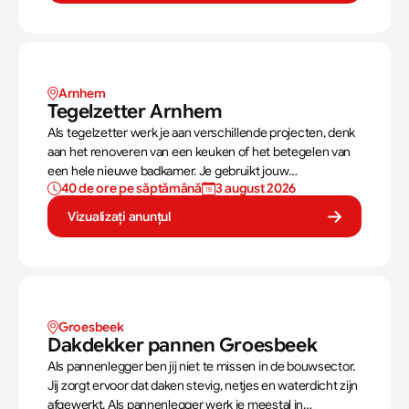
Arnhem
Tegelzetter Arnhem
Als tegelzetter werk je aan verschillende projecten, denk
aan het renoveren van een keuken of het betegelen van
een hele nieuwe badkamer. Je gebruikt jouw
40 de ore pe săptămână
3 august 2026
vaardigheden om tegels perfect te plaatsen. Als
tegelzetter ben je voortdurend bezig met diverse taken.
Vizualizați anunțul
Groesbeek 
Dakdekker pannen Groesbeek 
Als pannenlegger ben jij niet te missen in de bouwsector.
Jij zorgt ervoor dat daken stevig, netjes en waterdicht zijn
afgewerkt. Als pannenlegger werk je meestal in