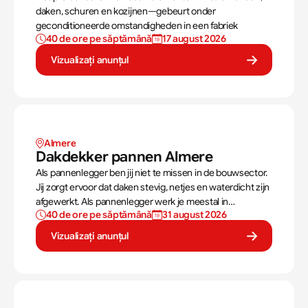
daken, schuren en kozijnen—gebeurt onder
geconditioneerde omstandigheden in een fabriek
40 de ore pe săptămână
17 august 2026
Vizualizați anunțul
Almere
Dakdekker pannen Almere 
Als pannenlegger ben jij niet te missen in de bouwsector.
Jij zorgt ervoor dat daken stevig, netjes en waterdicht zijn
afgewerkt. Als pannenlegger werk je meestal in
40 de ore pe săptămână
31 august 2026
teamverband en varieert het werk tussen compleet
nieuwe daken leggen of bestaande daken vervangen.
Vizualizați anunțul