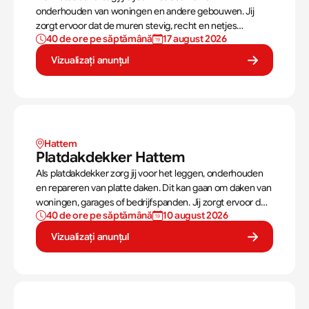
onderhouden van woningen en andere gebouwen. Jij
zorgt ervoor dat de muren stevig, recht en netjes
40 de ore pe săptămână
17 august 2026
opgebouwd worden. Aan de hand van een bouwtekening
weet jij precies hoe een muur gebouwd moet worden. Als
Vizualizați anunțul
metselaar kan je alleen werken of in een team je steentje
bijdragen.
Hattem
Platdakdekker Hattem
Als platdakdekker zorg jij voor het leggen, onderhouden
en repareren van platte daken. Dit kan gaan om daken van
woningen, garages of bedrijfspanden. Jij zorgt ervoor dat
40 de ore pe săptămână
10 august 2026
deze daken tegen alle weersomstandigheden kunnen,
zoals regen, sneeuw en wind.
Vizualizați anunțul