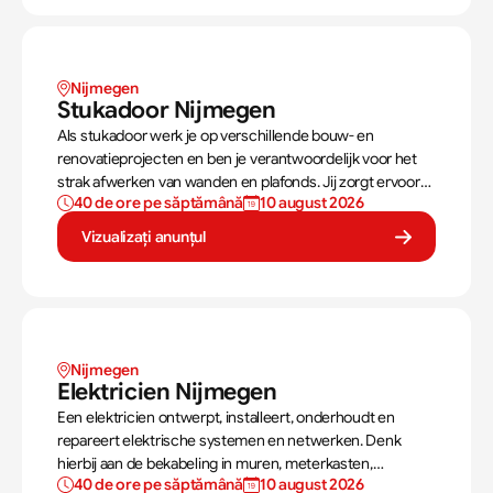
Nijmegen
Stukadoor Nijmegen
Als stukadoor werk je op verschillende bouw- en
renovatieprojecten en ben je verantwoordelijk voor het
strak afwerken van wanden en plafonds. Jij zorgt ervoor
40 de ore pe săptămână
10 august 2026
dat oppervlakken perfect worden voorbereid en
afgewerkt met stucwerk.
Vizualizați anunțul
Nijmegen
Elektricien Nijmegen 
Een elektricien ontwerpt, installeert, onderhoudt en
repareert elektrische systemen en netwerken. Denk
hierbij aan de bekabeling in muren, meterkasten,
40 de ore pe săptămână
10 august 2026
verlichting, stopcontacten. Ook het verhelpen van