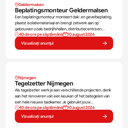
Geldermalsen 
Beplatingsmonteur Geldermalsen 
Een beplatingsmonteur monteert dak- en gevelbeplating,
plaatst isolatiemateriaal en brengt zetwerk aan op
gebouwen zoals bedrijfshallen, distributiecentra en
40 de ore pe săptămână
10 august 2026
schuren
Vizualizați anunțul
Nijmegen
Tegelzetter Nijmegen
Als tegelzetter werk je aan verschillende projecten, denk
aan het renoveren van een keuken of het betegelen van
een hele nieuwe badkamer. Je gebruikt jouw
40 de ore pe săptămână
10 august 2026
vaardigheden om tegels perfect te plaatsen. Als
tegelzetter ben je voortdurend bezig met diverse taken.
Vizualizați anunțul