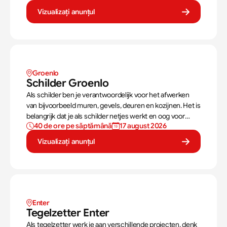
Vizualizați anunțul
Groenlo
Schilder Groenlo
Als schilder ben je verantwoordelijk voor het afwerken
van bijvoorbeeld muren, gevels, deuren en kozijnen. Het is
belangrijk dat je als schilder netjes werkt en oog voor
40 de ore pe săptămână
17 august 2026
precisie hebt. Het werk varieert per dag van het schuren
van traptreden tot het verven van kozijnen.
Vizualizați anunțul
Enter 
Tegelzetter Enter 
Als tegelzetter werk je aan verschillende projecten, denk