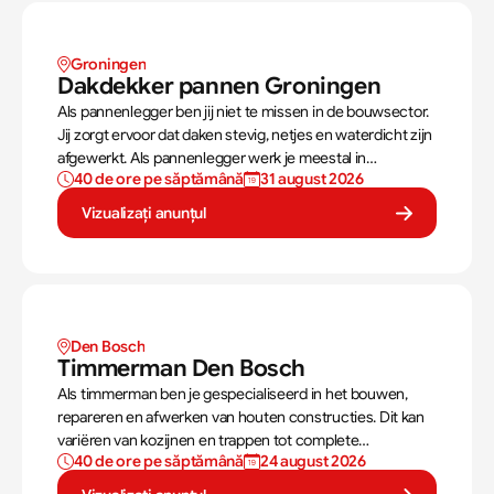
Groningen
Dakdekker pannen Groningen
Als pannenlegger ben jij niet te missen in de bouwsector.
Jij zorgt ervoor dat daken stevig, netjes en waterdicht zijn
afgewerkt. Als pannenlegger werk je meestal in
40 de ore pe săptămână
31 august 2026
teamverband en varieert het werk tussen compleet
nieuwe daken leggen of bestaande daken vervangen.
Vizualizați anunțul
Den Bosch
Timmerman Den Bosch
Als timmerman ben je gespecialiseerd in het bouwen,
repareren en afwerken van houten constructies. Dit kan
variëren van kozijnen en trappen tot complete
40 de ore pe săptămână
24 august 2026
dakconstructies en gevels. Aan de hand van
bouwtekeningen zorg jij ervoor dat een constructie zowel