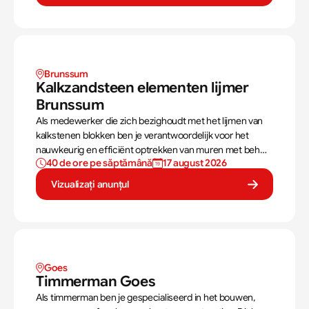
Brunssum 
Kalkzandsteen elementen lijmer 
Brunssum
Als medewerker die zich bezighoudt met het lijmen van
kalkstenen blokken ben je verantwoordelijk voor het
nauwkeurig en efficiënt optrekken van muren met behulp
40 de ore pe săptămână
17 august 2026
van grote geprefabriceerde kalkstenen elementen en
speciale lijmmortel. Deze werkzaamheden omvatten vaak
Vizualizați anunțul
het gehele proces, van de fundering tot en met de
dakconstructie.
Goes 
Timmerman Goes 
Als timmerman ben je gespecialiseerd in het bouwen,