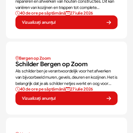
repareren en afwerken van houten constructies. Dit kan
variëren van kozijnen en trappen tot complete
40 de ore pe săptămână
27 iulie 2026
dakconstructies en gevels. Aan de hand van
bouwtekeningen zorg jij ervoor dat een constructie zowel
Vizualizați anunțul
stevig als netjes is afgewerkt
Bergen op Zoom
Schilder Bergen op Zoom
Als schilder ben je verantwoordelijk voor het afwerken
van bijvoorbeeld muren, gevels, deuren en kozijnen. Het is
belangrijk dat je als schilder netjes werkt en oog voor
40 de ore pe săptămână
27 iulie 2026
precisie hebt. Het werk varieert per dag van het schuren
van traptreden tot het verven van kozijnen.
Vizualizați anunțul