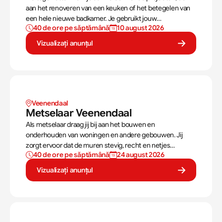
aan het renoveren van een keuken of het betegelen van
een hele nieuwe badkamer. Je gebruikt jouw
40 de ore pe săptămână
10 august 2026
vaardigheden om tegels perfect te plaatsen. Als
tegelzetter ben je voortdurend bezig met diverse taken.
Vizualizați anunțul
Veenendaal
Metselaar Veenendaal
Als metselaar draag jij bij aan het bouwen en
onderhouden van woningen en andere gebouwen. Jij
zorgt ervoor dat de muren stevig, recht en netjes
40 de ore pe săptămână
24 august 2026
opgebouwd worden. Aan de hand van een bouwtekening
weet jij precies hoe een muur gebouwd moet worden. Als
Vizualizați anunțul
metselaar kan je alleen werken of in een team je steentje
bijdragen.