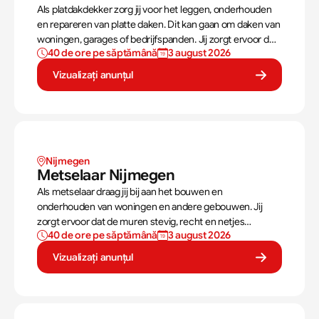
Als platdakdekker zorg jij voor het leggen, onderhouden
en repareren van platte daken. Dit kan gaan om daken van
woningen, garages of bedrijfspanden. Jij zorgt ervoor dat
40 de ore pe săptămână
3 august 2026
deze daken tegen alle weersomstandigheden kunnen,
zoals regen, sneeuw en wind.
Vizualizați anunțul
Nijmegen
Metselaar Nijmegen
Als metselaar draag jij bij aan het bouwen en
onderhouden van woningen en andere gebouwen. Jij
zorgt ervoor dat de muren stevig, recht en netjes
40 de ore pe săptămână
3 august 2026
opgebouwd worden. Aan de hand van een bouwtekening
weet jij precies hoe een muur gebouwd moet worden. Als
Vizualizați anunțul
metselaar kan je alleen werken of in een team je steentje
bijdragen.