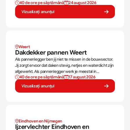
40 de ore pe săptămână
24 august 2026
Vizualizați anunțul
Weert
Dakdekker pannen Weert
Als pannenlegger ben jij niet te missen in de bouwsector.
Jij zorgt ervoor dat daken stevig, netjes en waterdicht zijn
afgewerkt. Als pannenlegger werk je meestal in
40 de ore pe săptămână
17 august 2026
teamverband en varieert het werk tussen compleet
nieuwe daken leggen of bestaande daken vervangen.
Vizualizați anunțul
Eindhoven en Nijmegen 
Ijzervlechter Eindhoven en 