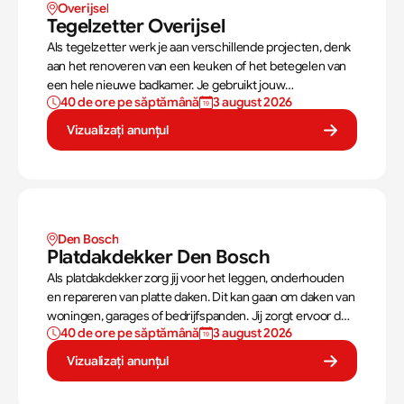
Overijsel
Tegelzetter Overijsel
Als tegelzetter werk je aan verschillende projecten, denk
aan het renoveren van een keuken of het betegelen van
een hele nieuwe badkamer. Je gebruikt jouw
40 de ore pe săptămână
3 august 2026
vaardigheden om tegels perfect te plaatsen. Als
tegelzetter ben je voortdurend bezig met diverse taken.
Vizualizați anunțul
Den Bosch
Platdakdekker Den Bosch
Als platdakdekker zorg jij voor het leggen, onderhouden
en repareren van platte daken. Dit kan gaan om daken van
woningen, garages of bedrijfspanden. Jij zorgt ervoor dat
40 de ore pe săptămână
3 august 2026
deze daken tegen alle weersomstandigheden kunnen,
zoals regen, sneeuw en wind.
Vizualizați anunțul