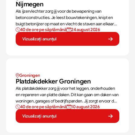
Nijmegen 
Als ijzervlechter zorg jij voor de bewapening van
betonconstructies. Je leest bouwtekeningen, knipt en
buigt betonijzer op maat en vlecht de staven aan elkaar
40 de ore pe săptămână
24 august 2026
met binddraad in de bekisting, wat cruciaal is voor de
stabiliteit van een gebouw.
Vizualizați anunțul
Groningen
Platdakdekker Groningen
Als platdakdekker zorg jij voor het leggen, onderhouden
en repareren van platte daken. Dit kan gaan om daken van
woningen, garages of bedrijfspanden. Jij zorgt ervoor dat
40 de ore pe săptămână
10 august 2026
deze daken tegen alle weersomstandigheden kunnen,
zoals regen, sneeuw en wind.
Vizualizați anunțul