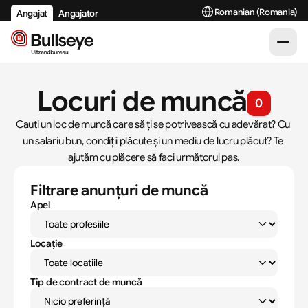
Select Language
Romanian (Romania)
Angajat
Angajator
Locuri de muncă
0
Cauti un loc de muncă care să ți se potrivească cu adevărat? Cu 
un salariu bun, condiții plăcute și un mediu de lucru plăcut? Te 
ajutăm cu plăcere să faci următorul pas.
Filtrare anunțuri de muncă
Apel
Locație
Tip de contract de muncă