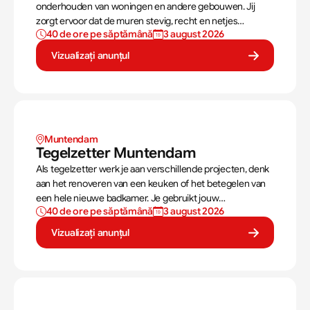
onderhouden van woningen en andere gebouwen. Jij
zorgt ervoor dat de muren stevig, recht en netjes
40 de ore pe săptămână
3 august 2026
opgebouwd worden. Aan de hand van een bouwtekening
weet jij precies hoe een muur gebouwd moet worden. Als
Vizualizați anunțul
metselaar kan je alleen werken of in een team je steentje
bijdragen.
Muntendam 
Tegelzetter Muntendam 
Als tegelzetter werk je aan verschillende projecten, denk
aan het renoveren van een keuken of het betegelen van
een hele nieuwe badkamer. Je gebruikt jouw
40 de ore pe săptămână
3 august 2026
vaardigheden om tegels perfect te plaatsen. Als
tegelzetter ben je voortdurend bezig met diverse taken.
Vizualizați anunțul