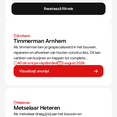
Resetează filtrele
Arnhem 
Timmerman Arnhem
Als timmerman ben je gespecialiseerd in het bouwen,
repareren en afwerken van houten constructies. Dit kan
variëren van kozijnen en trappen tot complete
40 de ore pe săptămână
3 august 2026
dakconstructies en gevels. Aan de hand van
bouwtekeningen zorg jij ervoor dat een constructie zowel
Vizualizați anunțul
stevig als netjes is afgewerkt.
Heteren
Metselaar Heteren
Als metselaar draag jij bij aan het bouwen en