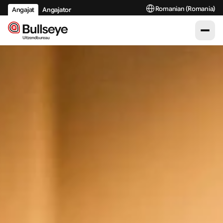
Select Language
Romanian (Romania)
Angajat
Angajator