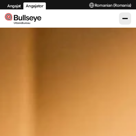
Select Language
Romanian (Romania)
Angajat
Angajator