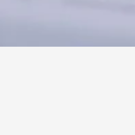
Soluție rapidă și de 
încredere pentru personalul 
tău
Când colaborezi cu Bullseye, vrei să știi la ce să te aștepți. De 
aceea, adoptăm o metodă clară și bine definită, concentrată pe 
satisfacerea nevoilor tale de personal cu profesioniști care se 