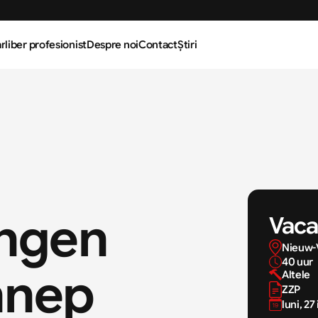
r
liber profesionist
Despre noi
Contact
Știri
ngen 
Vaca
Nieuw-
40 uur 
nnep
Altele
ZZP
luni, 27