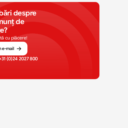
bări despre 
nunț de 
re?
tă cu plăcere!
n e-mail
+31 (0)24 2027 800