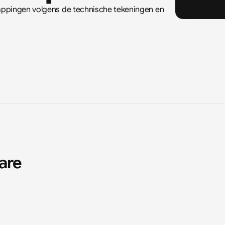
appingen volgens de technische tekeningen en 
are