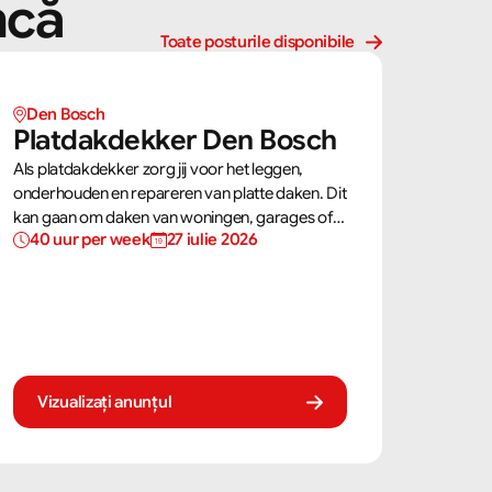
ncă
Toate posturile disponibile
Den Bosch
Platdakdekker Den Bosch
Als platdakdekker zorg jij voor het leggen,
onderhouden en repareren van platte daken. Dit
kan gaan om daken van woningen, garages of
40 uur per week
27 iulie 2026
bedrijfspanden. Jij zorgt ervoor dat deze daken
tegen alle weersomstandigheden kunnen, zoals
regen, sneeuw en wind.
Vizualizați anunțul