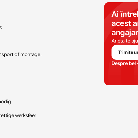
Ai între
acest a
;
angaja
Aneta te aju
Trimite u
nsport of montage.
Despre bel 
nodig
rettige werksfeer