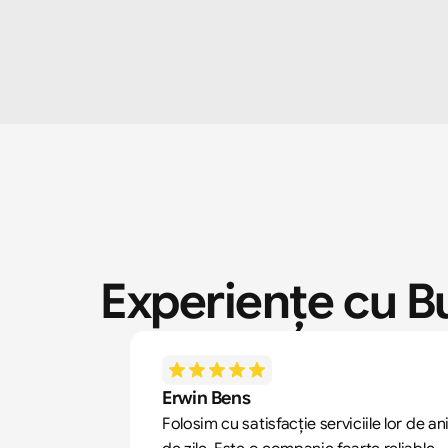
Experiențe cu B
Erwin Bens
Folosim cu satisfacție serviciile lor de ani