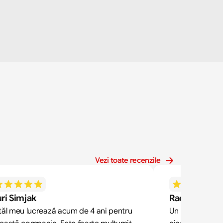
Vezi toate recenzile
ri Simjak
Radek Zdone
tăl meu lucrează acum de 4 ani pentru 
Un birou de rec