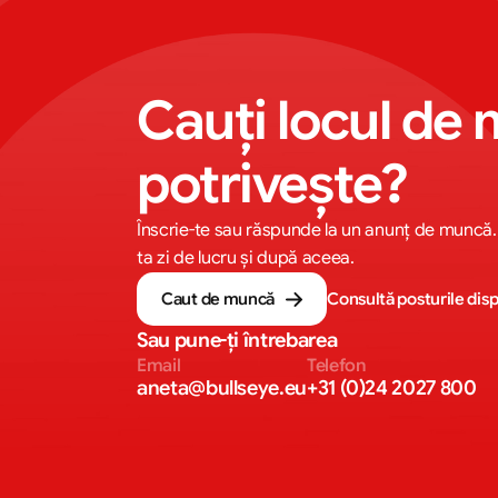
Cauți locul de 
potrivește?
Înscrie-te sau răspunde la un anunț de muncă.
ta zi de lucru și după aceea.
Caut de muncă
Consultă posturile disp
Sau pune-ți întrebarea
Email
Telefon
aneta@bullseye.eu
+31 (0)24 2027 800