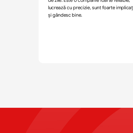
de zile. Este o companie foarte reliable, 
lucrează cu precizie, sunt foarte implicați
și gândesc bine.