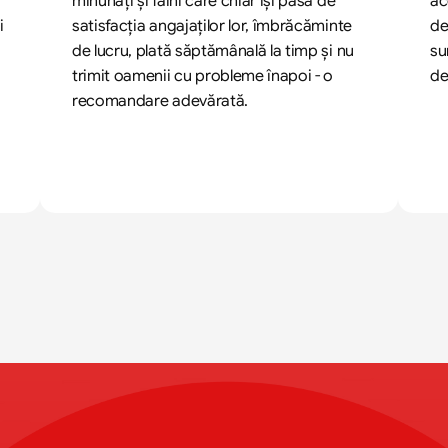
minunați și faini care chiar își pasă de 
ac
 
satisfacția angajaților lor, îmbrăcăminte 
de
de lucru, plată săptămânală la timp și nu 
su
trimit oamenii cu probleme înapoi - o 
de
recomandare adevărată.