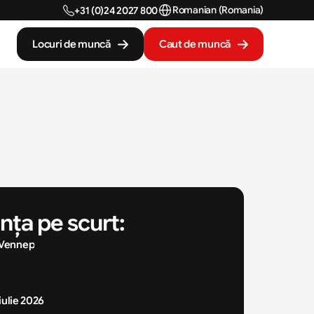
Select Language
Romanian (Romania)
+31 (0)24 2027 800
Locuri de muncă
Caut de muncă
nța pe scurt:
Vennep
 iulie 2026