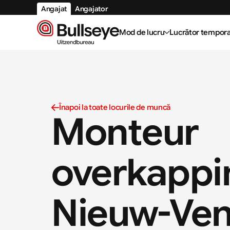
Angajat
Angajator
Mod de lucru
Lucrător tempora
Înapoi la toate locurile de muncă
Monteur 
overkappi
Nieuw-Ve