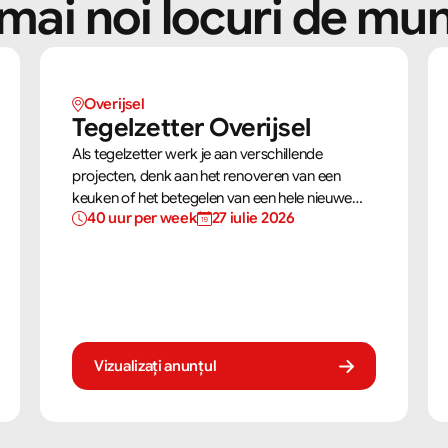
mai noi locuri de mu
Overijsel
Tegelzetter Overijsel
Als tegelzetter werk je aan verschillende
projecten, denk aan het renoveren van een
keuken of het betegelen van een hele nieuwe
40 uur per week
27 iulie 2026
badkamer. Je gebruikt jouw vaardigheden om
tegels perfect te plaatsen. Als tegelzetter ben je
voortdurend bezig met diverse taken.
Vizualizați anunțul