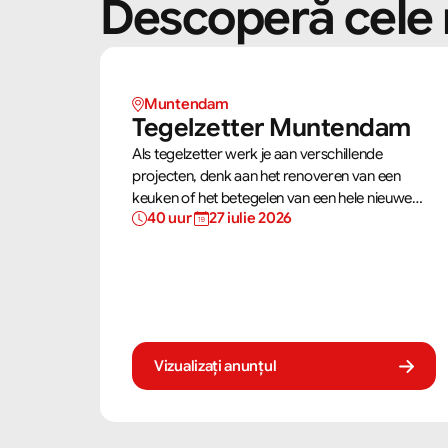
Descoperă cele 
Muntendam 
Tegelzetter Muntendam 
Als tegelzetter werk je aan verschillende
projecten, denk aan het renoveren van een
keuken of het betegelen van een hele nieuwe
40 uur 
27 iulie 2026
badkamer. Je gebruikt jouw vaardigheden om
tegels perfect te plaatsen. Als tegelzetter ben je
voortdurend bezig met diverse taken.
Vizualizați anunțul