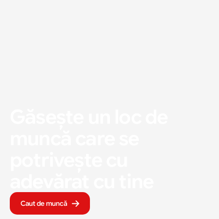
Găsește un loc de 
muncă care se 
potrivește cu 
adevărat cu tine
Caut de muncă