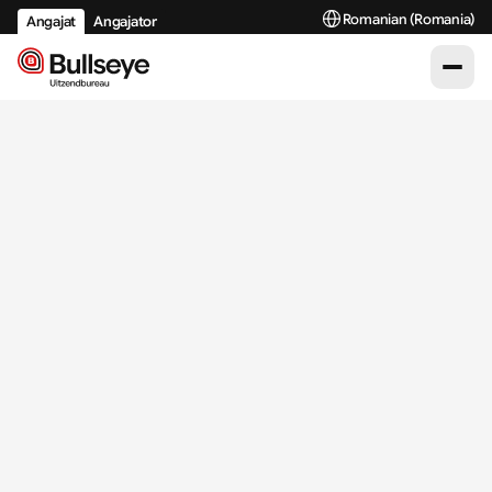
Select Language
Romanian (Romania)
Angajat
Angajator