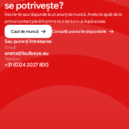
se potrivește?
Înscrie-te sau răspunde la un anunț de muncă. Aneta te ajută de la
primul contact până în prima ta zi de lucru și după aceea.
Caut de muncă
Consultă posturile disponibile
Sau pune-ți întrebarea
Email
aneta@bullseye.eu
Telefon
+31 (0)24 2027 800