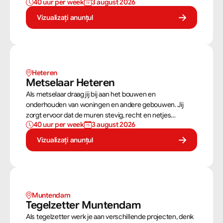
40 uur per week
3 august 2026
dakconstructies en gevels. Aan de hand van
bouwtekeningen zorg jij ervoor dat een constructie zowel
Vizualizați anunțul
stevig als netjes is afgewerkt.
Heteren
Metselaar Heteren
Als metselaar draag jij bij aan het bouwen en
onderhouden van woningen en andere gebouwen. Jij
zorgt ervoor dat de muren stevig, recht en netjes
40 uur per week
3 august 2026
opgebouwd worden. Aan de hand van een bouwtekening
weet jij precies hoe een muur gebouwd moet worden. Als
Vizualizați anunțul
metselaar kan je alleen werken of in een team je steentje
bijdragen.
Muntendam 
Tegelzetter Muntendam 
Als tegelzetter werk je aan verschillende projecten, denk