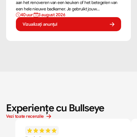
aan het renoveren van een keuken of het betegelen van
een hele nieuwe badkamer. Je gebruikt jouw
40 uur 
3 august 2026
vaardigheden om tegels perfect te plaatsen. Als
tegelzetter ben je voortdurend bezig met diverse taken.
Vizualizați anunțul
Experiențe cu Bullseye
Vezi toate recenzile