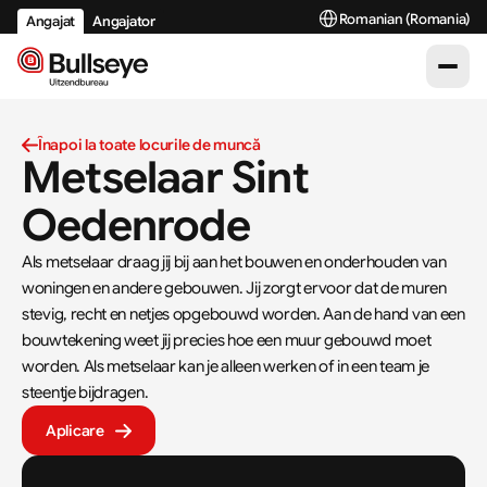
Select Language
Romanian (Romania)
Angajat
Angajator
Înapoi la toate locurile de muncă
Metselaar Sint 
Oedenrode
Als metselaar draag jij bij aan het bouwen en onderhouden van 
woningen en andere gebouwen. Jij zorgt ervoor dat de muren 
stevig, recht en netjes opgebouwd worden. Aan de hand van een 
bouwtekening weet jij precies hoe een muur gebouwd moet 
worden. Als metselaar kan je alleen werken of in een team je 
steentje bijdragen.
Aplicare