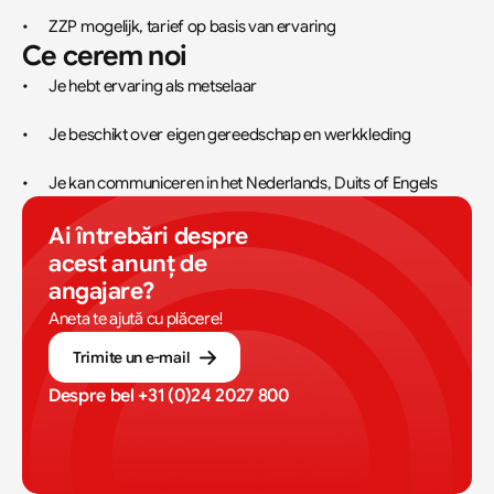
•	ZZP mogelijk, tarief op basis van ervaring
Ce cerem noi
•	Je hebt ervaring als metselaar
•	Je beschikt over eigen gereedschap en werkkleding
•	Je kan communiceren in het Nederlands, Duits of Engels
Ai întrebări despre 
acest anunț de 
angajare?
Aneta te ajută cu plăcere!
Trimite un e-mail
Despre bel 
+31 (0)24 2027 800