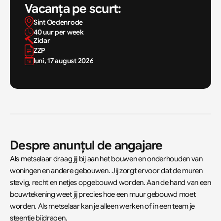
Vacanța pe scurt:
Sint Oedenrode
40 uur per week
Zidar
ZZP
luni, 17 august 2026
Despre anunțul de angajare
Als metselaar draag jij bij aan het bouwen en onderhouden van 
woningen en andere gebouwen. Jij zorgt ervoor dat de muren 
stevig, recht en netjes opgebouwd worden. Aan de hand van een 
bouwtekening weet jij precies hoe een muur gebouwd moet 
worden. Als metselaar kan je alleen werken of in een team je 
steentje bijdragen.