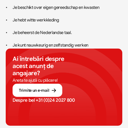
•	Je beschikt over eigen gereedschap en kwasten
•	Je hebt witte werkkleding
•	Je beheerst de Nederlandse taal. 
•	Je kunt nauwkeurig en zelfstandig werken
Ai întrebări despre 
acest anunț de 
angajare?
Aneta te ajută cu plăcere!
Trimite un e-mail
Despre bel 
+31 (0)24 2027 800