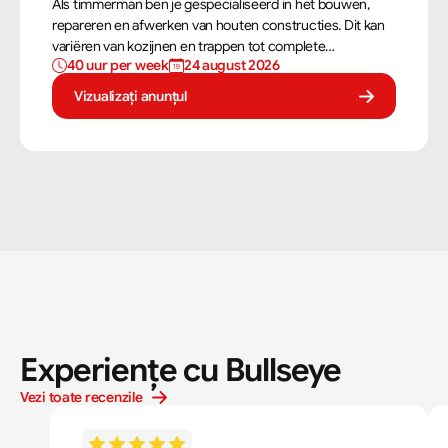
Als timmerman ben je gespecialiseerd in het bouwen,
repareren en afwerken van houten constructies. Dit kan
variëren van kozijnen en trappen tot complete
40 uur per week
24 august 2026
dakconstructies en gevels. Aan de hand van
bouwtekeningen zorg jij ervoor dat een constructie zowel
Vizualizați anunțul
stevig als netjes is afgewerkt.
Experiențe cu Bullseye
Vezi toate recenzile