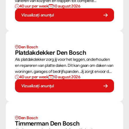
variëren van kozijnen en trappen tot complete
40 uur per week
10 august 2026
dakconstructies en gevels. Aan de hand van
bouwtekeningen zorg jij ervoor dat een constructie zowel
Vizualizați anunțul
stevig als netjes is afgewerkt.
Den Bosch
Platdakdekker Den Bosch
Als platdakdekker zorg jij voor het leggen, onderhouden
en repareren van platte daken. Dit kan gaan om daken van
woningen, garages of bedrijfspanden. Jij zorgt ervoor dat
40 uur per week
10 august 2026
deze daken tegen alle weersomstandigheden kunnen,
zoals regen, sneeuw en wind.
Vizualizați anunțul
Den Bosch
Timmerman Den Bosch