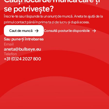
se potrivește?
Înscrie-te sau răspunde la un anunț de muncă. Aneta te ajută de la
primul contact până în prima ta zi de lucru și după aceea.
Caut de muncă
Consultă posturile disponibile
Sau pune-ți întrebarea
Email
aneta@bullseye.eu
Telefon
+31 (0)24 2027 800