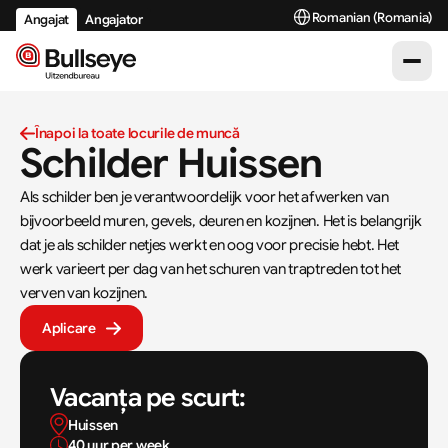
Select Language
Romanian (Romania)
Angajat
Angajator
Înapoi la toate locurile de muncă
Schilder Huissen 
Als schilder ben je verantwoordelijk voor het afwerken van 
bijvoorbeeld muren, gevels, deuren en kozijnen. Het is belangrijk 
dat je als schilder netjes werkt en oog voor precisie hebt. Het 
werk varieert per dag van het schuren van traptreden tot het 
verven van kozijnen.
Aplicare
Vacanța pe scurt:
Huissen
40 uur per week