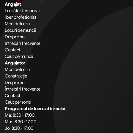
Angajat
Lucrător temporar
liber profesionist
Mod de lucru
Locuri de muncă
Despre noi
Întrebări frecvente
Contact
Caut de muncă
Angajator
Mod de lucru
Construcție
Despre noi
Întrebări frecvente
Contact
Caut personal
Programul de lucru al biroului
Ma: 8:30 - 17:00
Mar: 8:30 - 17:00
Jo: 8:30 - 17:00