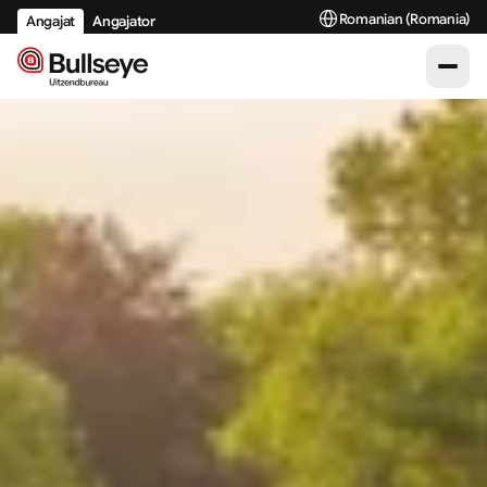
Select Language
Romanian (Romania)
Angajat
Angajator