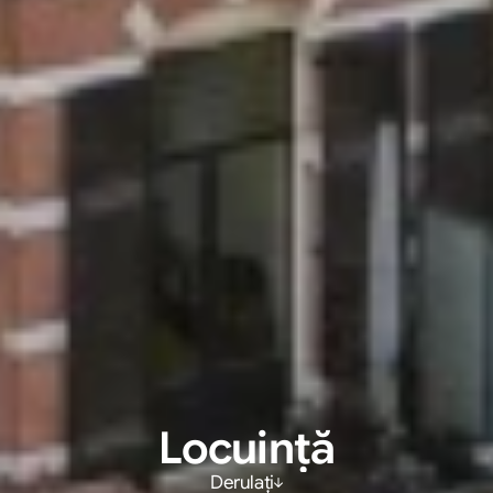
Locuință
Derulați