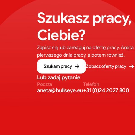
Szukasz pracy, 
Ciebie?
Zapisz się lub zareaguj na ofertę pracy. Ane
pierwszego dnia pracy, a potem również.
Szukam pracy
Zobacz oferty pracy
Lub zadaj pytanie
Poczta
Telefon
aneta@bullseye.eu
+31 (0)24 2027 800