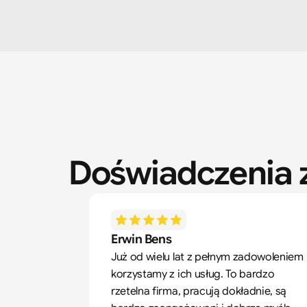
Doświadczenia z
Erwin Bens
Już od wielu lat z pełnym zadowoleniem 
korzystamy z ich usług. To bardzo 
rzetelna firma, pracują dokładnie, są 