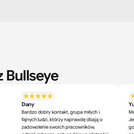
 Bullseye
Dany
Yu
Bardzo dobry kontakt, grupa miłych i 
Mó
fajnych ludzi, którzy naprawdę dbają o 
Je
zadowolenie swoich pracowników, 
go