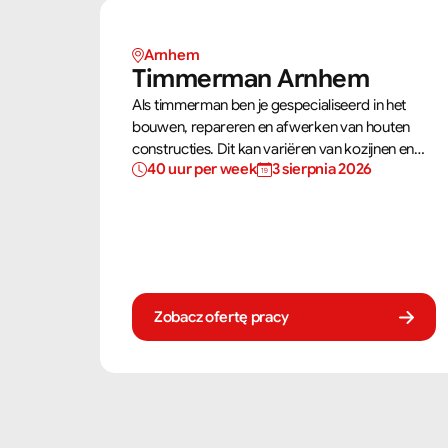
Arnhem 
Timmerman Arnhem
Als timmerman ben je gespecialiseerd in het
bouwen, repareren en afwerken van houten
constructies. Dit kan variëren van kozijnen en
40 uur per week
3 sierpnia 2026
trappen tot complete dakconstructies en
gevels. Aan de hand van bouwtekeningen zorg
jij ervoor dat een constructie zowel stevig als
netjes is afgewerkt.
Zobacz ofertę pracy