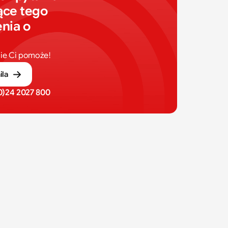
ce tego 
nia o 
ie Ci pomoże!
ila
(0)24 2027 800