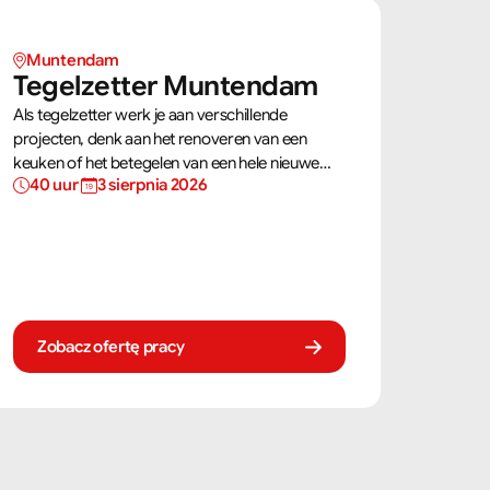
Muntendam 
Tegelzetter Muntendam 
Als tegelzetter werk je aan verschillende
projecten, denk aan het renoveren van een
keuken of het betegelen van een hele nieuwe
40 uur 
3 sierpnia 2026
badkamer. Je gebruikt jouw vaardigheden om
tegels perfect te plaatsen. Als tegelzetter ben je
voortdurend bezig met diverse taken.
Zobacz ofertę pracy