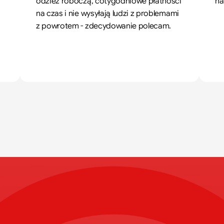
odzież roboczą, cotygodniowe płatności 
na
na czas i nie wysyłają ludzi z problemami 
z powrotem - zdecydowanie polecam.