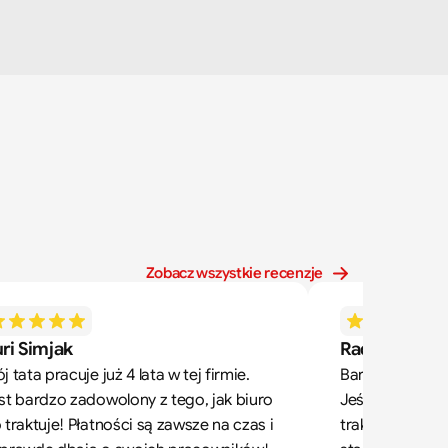
Zobacz wszystkie recenzje
ri Simjak
Radek Zdone
j tata pracuje już 4 lata w tej firmie. 
Bardzo dobre b
st bardzo zadowolony z tego, jak biuro 
Jeśli ktoś, tak j
 traktuje! Płatności są zawsze na czas i 
traktuje pracę 