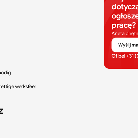
dotyczą
ogłosze
pracę?
Aneta chętn
Wyślij ma
Of bel 
+31 
nodig
rettige werksfeer
z