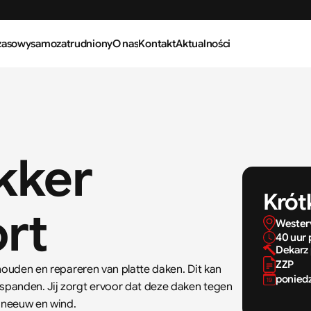
zasowy
samozatrudniony
O nas
Kontakt
Aktualności
ker 
Krót
rt
Wester
40 uur 
Dekarz 
ZZP
houden en repareren van platte daken. Dit kan 
poniedz
panden. Jij zorgt ervoor dat deze daken tegen 
sneeuw en wind.