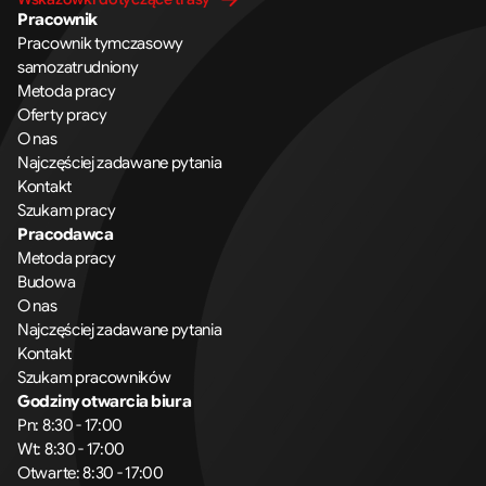
Pracownik
Pracownik tymczasowy
samozatrudniony
Metoda pracy
Oferty pracy
O nas
Najczęściej zadawane pytania
Kontakt
Szukam pracy
Pracodawca
Metoda pracy
Budowa
O nas
Najczęściej zadawane pytania
Kontakt
Szukam pracowników
Godziny otwarcia biura
Pn: 8:30 - 17:00
Wt: 8:30 - 17:00
Otwarte: 8:30 - 17:00