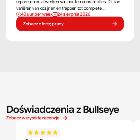
repareren en afwerken van houten constructies. Dit kan
variëren van kozijnen en trappen tot complete
40 uur per week
24 sierpnia 2026
dakconstructies en gevels. Aan de hand van
bouwtekeningen zorg jij ervoor dat een constructie zowel
Zobacz ofertę pracy
stevig als netjes is afgewerkt.
Doświadczenia z Bullseye
Zobacz wszystkie recenzje