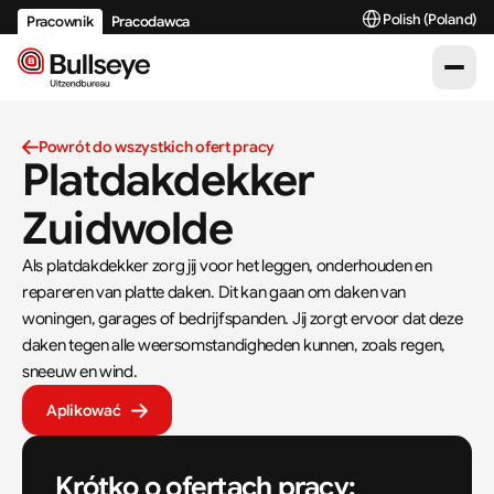
Select Language
Polish (Poland)
Pracownik
Pracodawca
Powrót do wszystkich ofert pracy
Platdakdekker 
Zuidwolde
Als platdakdekker zorg jij voor het leggen, onderhouden en 
repareren van platte daken. Dit kan gaan om daken van 
woningen, garages of bedrijfspanden. Jij zorgt ervoor dat deze 
daken tegen alle weersomstandigheden kunnen, zoals regen, 
sneeuw en wind.
Aplikować
Krótko o ofertach pracy: