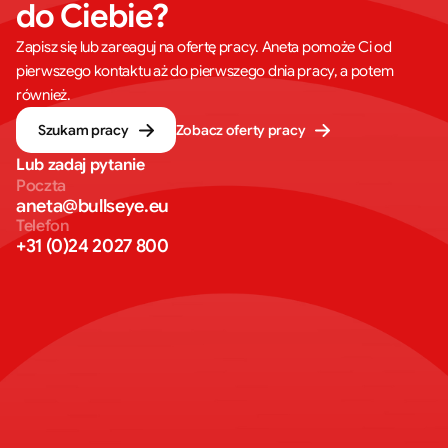
do Ciebie?
Zapisz się lub zareaguj na ofertę pracy. Aneta pomoże Ci od
pierwszego kontaktu aż do pierwszego dnia pracy, a potem
również.
Szukam pracy
Zobacz oferty pracy
Lub zadaj pytanie
Poczta
aneta@bullseye.eu
Telefon
+31 (0)24 2027 800