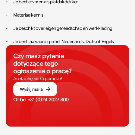
•	Je bent ervaren als platdakdekker
•	Materiaalkennis
•	Je beschikt over eigen gereedschap en werkkleding
•	Je bent taalvaardig in het Nederlands, Duits of Engels
Czy masz pytania 
dotyczące tego 
ogłoszenia o pracę?
Aneta chętnie Ci pomoże!
Wyślij maila
Of bel 
+31 (0)24 2027 800