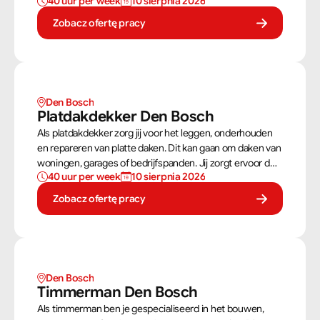
40 uur per week
10 sierpnia 2026
dakconstructies en gevels. Aan de hand van
bouwtekeningen zorg jij ervoor dat een constructie zowel
Zobacz ofertę pracy
stevig als netjes is afgewerkt.
Den Bosch
Platdakdekker Den Bosch
Als platdakdekker zorg jij voor het leggen, onderhouden
en repareren van platte daken. Dit kan gaan om daken van
woningen, garages of bedrijfspanden. Jij zorgt ervoor dat
40 uur per week
10 sierpnia 2026
deze daken tegen alle weersomstandigheden kunnen,
zoals regen, sneeuw en wind.
Zobacz ofertę pracy
Den Bosch
Timmerman Den Bosch
Als timmerman ben je gespecialiseerd in het bouwen,