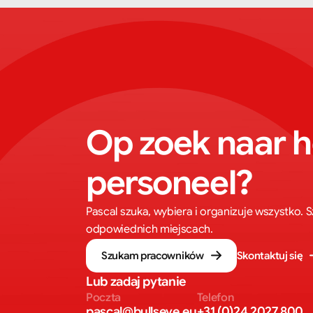
Op zoek naar he
personeel?
Pascal szuka, wybiera i organizuje wszystko.
odpowiednich miejscach.
Szukam pracowników
Skontaktuj się
Lub zadaj pytanie
Poczta
Telefon
pascal@bullseye.eu
+31 (0)24 2027 800