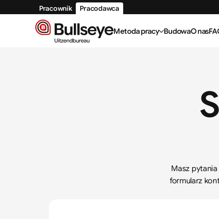
Pracownik
Pracodawca
Metoda pracy
Budowa
O nas
FA
S
Masz pytania
formularz kon