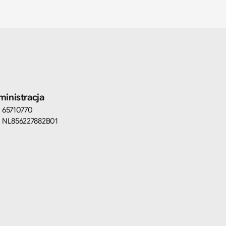
inistracja
: 65710770
: NL856227882B01