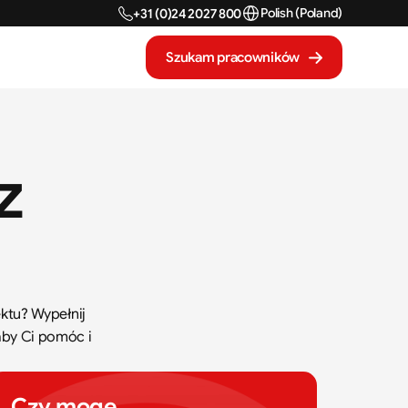
Select Language
Polish (Poland)
+31 (0)24 2027 800
Szukam pracowników
 
tu? Wypełnij 
by Ci pomóc i 
Czy mogę 