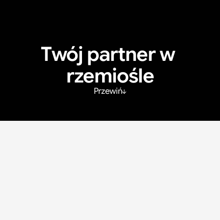
Twój partner w 
rzemiośle
Przewiń
Oko na rzemiosło, skupienie 
na jakości
Bullseye Uitzendbureau stoi za rzemiosłem, niezawodnością i 