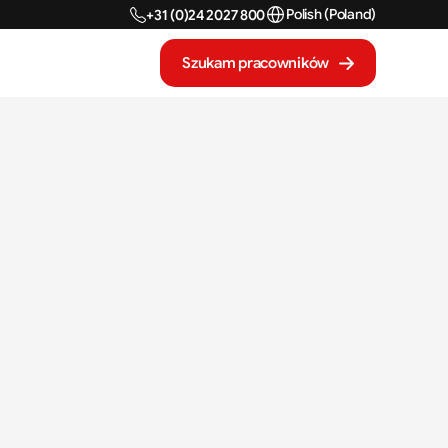
Select Language
Polish (Poland)
+31 (0)24 2027 800
Szukam pracowników