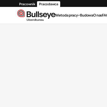
Pracownik
Pracodawca
Metoda pracy
Budowa
O nas
FA