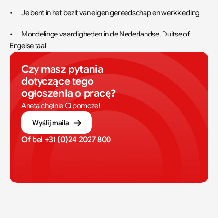
•	Je bent in het bezit van eigen gereedschap en werkkleding
•	Mondelinge vaardigheden in de Nederlandse, Duitse of 
Engelse taal
Czy masz pytania 
dotyczące tego 
ogłoszenia o pracę?
Aneta chętnie Ci pomoże!
Wyślij maila
Of bel 
+31 (0)24 2027 800