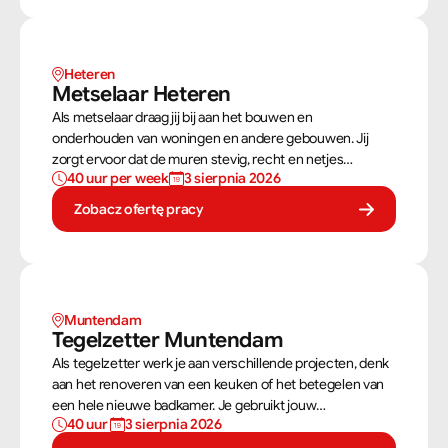
Heteren
Metselaar Heteren
Als metselaar draag jij bij aan het bouwen en
onderhouden van woningen en andere gebouwen. Jij
zorgt ervoor dat de muren stevig, recht en netjes
40 uur per week
3 sierpnia 2026
opgebouwd worden. Aan de hand van een bouwtekening
weet jij precies hoe een muur gebouwd moet worden. Als
Zobacz ofertę pracy
metselaar kan je alleen werken of in een team je steentje
bijdragen.
Muntendam 
Tegelzetter Muntendam 
Als tegelzetter werk je aan verschillende projecten, denk
aan het renoveren van een keuken of het betegelen van
een hele nieuwe badkamer. Je gebruikt jouw
40 uur 
3 sierpnia 2026
vaardigheden om tegels perfect te plaatsen. Als
tegelzetter ben je voortdurend bezig met diverse taken.