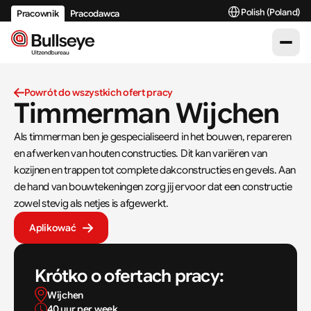
Select Language
Polish (Poland)
Pracownik
Pracodawca
Powrót do wszystkich ofert pracy
Timmerman Wijchen
Als timmerman ben je gespecialiseerd in het bouwen, repareren 
en afwerken van houten constructies. Dit kan variëren van 
kozijnen en trappen tot complete dakconstructies en gevels. Aan 
de hand van bouwtekeningen zorg jij ervoor dat een constructie 
zowel stevig als netjes is afgewerkt.
Aplikować
Krótko o ofertach pracy:
Wijchen
40 uur per week