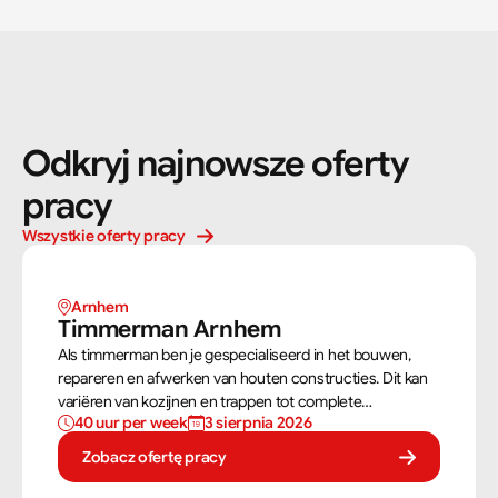
Odkryj najnowsze oferty 
pracy
Wszystkie oferty pracy
Arnhem 
Timmerman Arnhem
Als timmerman ben je gespecialiseerd in het bouwen,
repareren en afwerken van houten constructies. Dit kan
variëren van kozijnen en trappen tot complete
40 uur per week
3 sierpnia 2026
dakconstructies en gevels. Aan de hand van
bouwtekeningen zorg jij ervoor dat een constructie zowel
Zobacz ofertę pracy
stevig als netjes is afgewerkt.