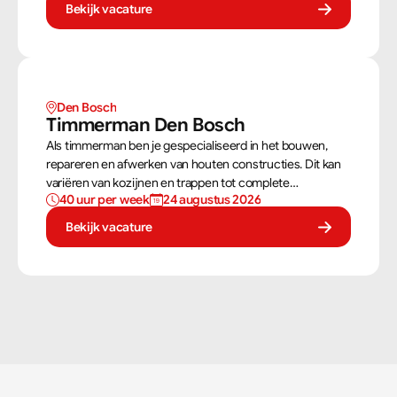
zoals regen, sneeuw en wind.
Bekijk vacature
Den Bosch
Timmerman Den Bosch
Als timmerman ben je gespecialiseerd in het bouwen,
repareren en afwerken van houten constructies. Dit kan
variëren van kozijnen en trappen tot complete
40 uur per week
24 augustus 2026
dakconstructies en gevels. Aan de hand van
bouwtekeningen zorg jij ervoor dat een constructie
Bekijk vacature
zowel stevig als netjes is afgewerkt.