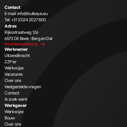
Contact
E-mail: 
info@bullseye.eu
Tel: 
+31 (0)24 2027 800
Adres
Rijksstraatweg 126 
6573 DE Beek - Berg en Dal
Routebeschrijving
Werknemer
Uitzendkracht
ZZP'er
Werkwijze
Vacatures
Over ons
Veelgestelde vragen
Contact
Ik zoek werk
Werkgever
Werkwijze
Bouw
Over ons