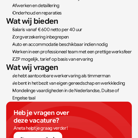
Afwerken en detaillering
Onderhoud en reparaties
Wat wij bieden
Salaris vanaf € 600 netto per 40 uur
Zorgverzekering inbegrepen
Auto en accommodatie beschikbaar indien nodig
Werken in een professioneel team met een prettige werksfeer
ZZP mogelijk, tarief op basis van ervaring
Wat wij vragen
Je hebt aantoonbare werkervaring als timmerman
Je bent in het bezit van eigen gereedschap en werkkleding
Mondelinge vaardigheden in de Nederlandse, Duitse of 
Engelse taal
Heb je vragen over 
deze vacature?
Aneta helpt je graag verder!