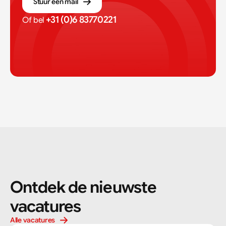
Stuur een mail
+31 (0)6 83770221
Of bel 
Ontdek de nieuwste 
vacatures
Alle vacatures