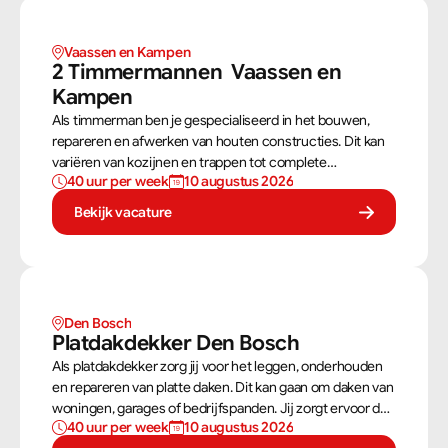
Vaassen en Kampen 
2 Timmermannen  Vaassen en 
Kampen 
Als timmerman ben je gespecialiseerd in het bouwen,
repareren en afwerken van houten constructies. Dit kan
variëren van kozijnen en trappen tot complete
40 uur per week
10 augustus 2026
dakconstructies en gevels. Aan de hand van
bouwtekeningen zorg jij ervoor dat een constructie
Bekijk vacature
zowel stevig als netjes is afgewerkt.
Den Bosch
Platdakdekker Den Bosch
Als platdakdekker zorg jij voor het leggen, onderhouden
en repareren van platte daken. Dit kan gaan om daken van
woningen, garages of bedrijfspanden. Jij zorgt ervoor dat
40 uur per week
10 augustus 2026
deze daken tegen alle weersomstandigheden kunnen,