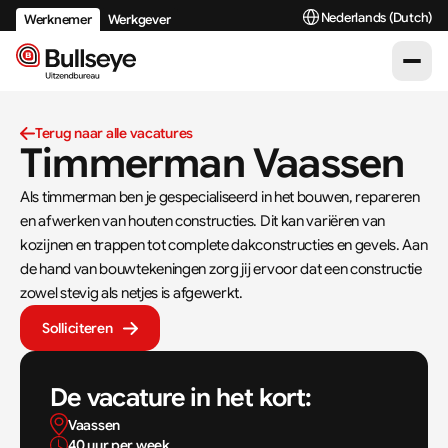
Select Language
Nederlands (Dutch)
Werknemer
Werkgever
Terug naar alle vacatures
Timmerman Vaassen
Als timmerman ben je gespecialiseerd in het bouwen, repareren 
en afwerken van houten constructies. Dit kan variëren van 
kozijnen en trappen tot complete dakconstructies en gevels. Aan 
de hand van bouwtekeningen zorg jij ervoor dat een constructie 
zowel stevig als netjes is afgewerkt.
Solliciteren
De vacature in het kort:
Vaassen
40 uur per week