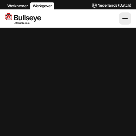
Select Language
Nederlands (Dutch)
Werknemer
Werkgever