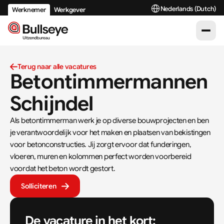
Select Language
Nederlands (Dutch)
Werknemer
Werkgever
Terug naar alle vacatures
Betontimmermannen 
Schijndel
Als betontimmerman werk je op diverse bouwprojecten en ben 
je verantwoordelijk voor het maken en plaatsen van bekistingen 
voor betonconstructies. Jij zorgt ervoor dat funderingen, 
vloeren, muren en kolommen perfect worden voorbereid 
voordat het beton wordt gestort.
Solliciteren
De vacature in het kort: