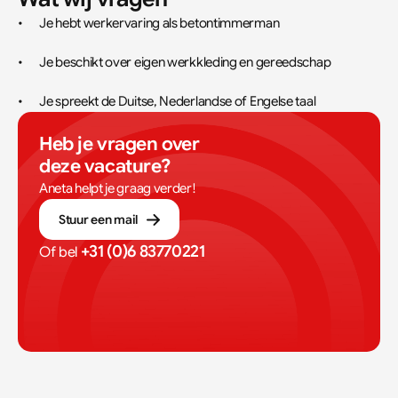
•	Je hebt werkervaring als betontimmerman
•	Je beschikt over eigen werkkleding en gereedschap
•	Je spreekt de Duitse, Nederlandse of Engelse taal
Heb je vragen over 
deze vacature?
Aneta helpt je graag verder!
Stuur een mail
+31 (0)6 83770221
Of bel 