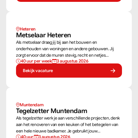
Heteren
Metselaar Heteren
Als metselaar draag jij bij aan het bouwen en
onderhouden van woningen en andere gebouwen. Jij
zorgt ervoor dat de muren stevig, recht en netjes
40 uur per week
3 augustus 2026
opgebouwd worden. Aan de hand van een bouwtekening
weet jij precies hoe een muur gebouwd moet worden.
Bekijk vacature
Als metselaar kan je alleen werken of in een team je
steentje bijdragen.
Muntendam 
Tegelzetter Muntendam 
Als tegelzetter werk je aan verschillende projecten, denk
aan het renoveren van een keuken of het betegelen van
een hele nieuwe badkamer. Je gebruikt jouw
40 uur 
3 augustus 2026
vaardigheden om tegels perfect te plaatsen. Als