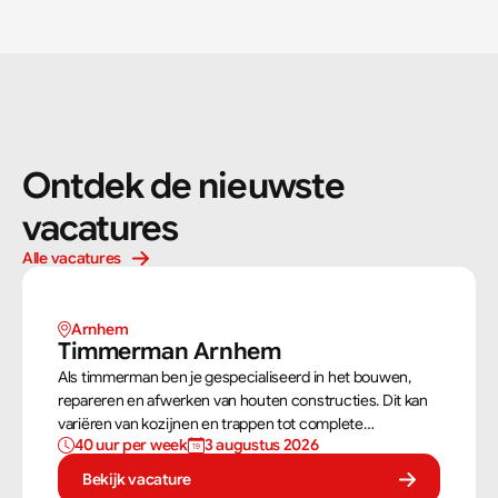
Ontdek de nieuwste 
vacatures
Alle vacatures
Arnhem 
Timmerman Arnhem
Als timmerman ben je gespecialiseerd in het bouwen,
repareren en afwerken van houten constructies. Dit kan
variëren van kozijnen en trappen tot complete
40 uur per week
3 augustus 2026
dakconstructies en gevels. Aan de hand van
bouwtekeningen zorg jij ervoor dat een constructie
Bekijk vacature
zowel stevig als netjes is afgewerkt.