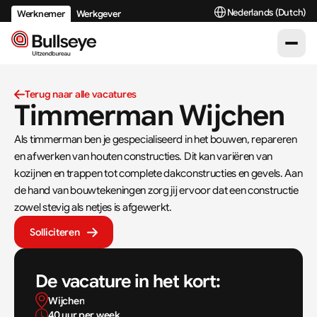
Select Language
Nederlands (Dutch)
Werknemer
Werkgever
Terug naar alle vacatures
Timmerman Wijchen
Als timmerman ben je gespecialiseerd in het bouwen, repareren 
en afwerken van houten constructies. Dit kan variëren van 
kozijnen en trappen tot complete dakconstructies en gevels. Aan 
de hand van bouwtekeningen zorg jij ervoor dat een constructie 
zowel stevig als netjes is afgewerkt.
Solliciteren
De vacature in het kort:
Wijchen
40 uur per week