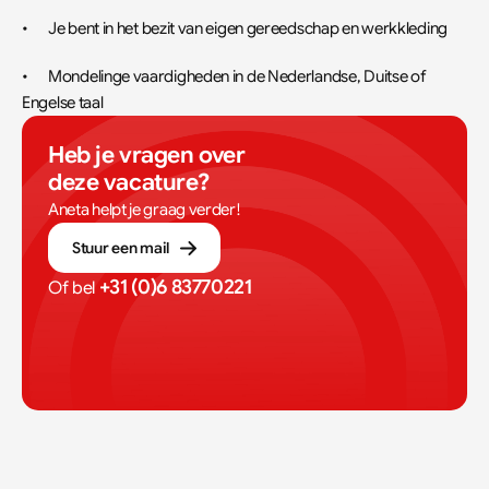
•	Je bent in het bezit van eigen gereedschap en werkkleding
•	Mondelinge vaardigheden in de Nederlandse, Duitse of 
Engelse taal
Heb je vragen over 
deze vacature?
Aneta helpt je graag verder!
Stuur een mail
+31 (0)6 83770221
Of bel 