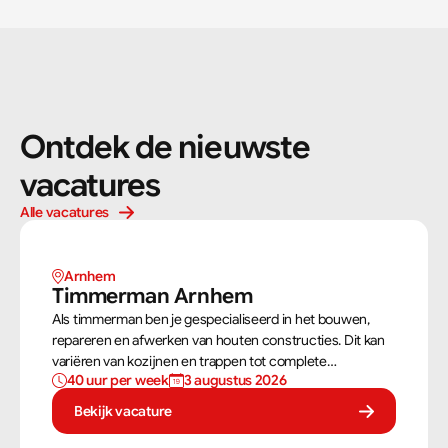
Ontdek de nieuwste 
vacatures
Alle vacatures
Arnhem 
Timmerman Arnhem
Als timmerman ben je gespecialiseerd in het bouwen,
repareren en afwerken van houten constructies. Dit kan
variëren van kozijnen en trappen tot complete
40 uur per week
3 augustus 2026
dakconstructies en gevels. Aan de hand van
bouwtekeningen zorg jij ervoor dat een constructie
Bekijk vacature
zowel stevig als netjes is afgewerkt.