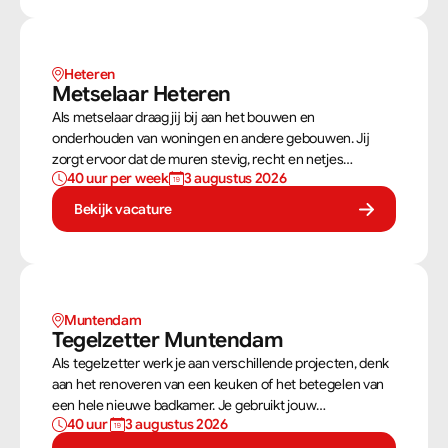
Heteren
Metselaar Heteren
Als metselaar draag jij bij aan het bouwen en
onderhouden van woningen en andere gebouwen. Jij
zorgt ervoor dat de muren stevig, recht en netjes
40 uur per week
3 augustus 2026
opgebouwd worden. Aan de hand van een bouwtekening
weet jij precies hoe een muur gebouwd moet worden.
Bekijk vacature
Als metselaar kan je alleen werken of in een team je
steentje bijdragen.
Muntendam 
Tegelzetter Muntendam 
Als tegelzetter werk je aan verschillende projecten, denk
aan het renoveren van een keuken of het betegelen van
een hele nieuwe badkamer. Je gebruikt jouw
40 uur 
3 augustus 2026
vaardigheden om tegels perfect te plaatsen. Als
tegelzetter ben je voortdurend bezig met diverse taken.