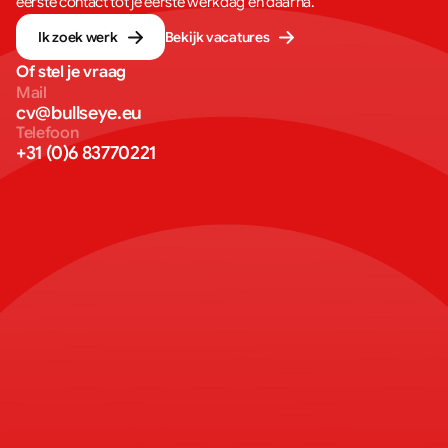
eerste contact tot je eerste werkdag en daarna.
Ik zoek werk
Bekijk vacatures
Of stel je vraag
Mail
cv@bullseye.eu
Telefoon
+31 (0)6 83770221