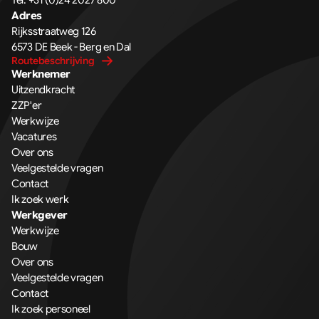
Tel: +31 (0)24 2027 800
Adres
Rijksstraatweg 126 
6573 DE Beek - Berg en Dal
Routebeschrijving
Werknemer
Uitzendkracht
ZZP'er
Werkwijze
Vacatures
Over ons
Veelgestelde vragen
Contact
Ik zoek werk
Werkgever
Werkwijze
Bouw
Over ons
Veelgestelde vragen
Contact
Ik zoek personeel