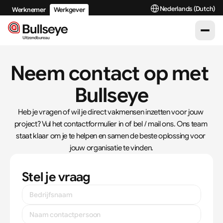
Select Language
Nederlands (Dutch)
Werknemer
Werkgever
Neem contact op met 
Bullseye
Heb je vragen of wil je direct vakmensen inzetten voor jouw 
project? Vul het contactformulier in of bel / mail ons. Ons team 
staat klaar om je te helpen en samen de beste oplossing voor 
jouw organisatie te vinden.
Stel je vraag