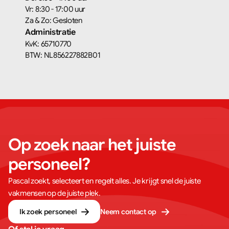
Vr: 8:30 - 17:00 uur
Za & Zo: Gesloten
Administratie
KvK: 65710770
BTW: NL856227882B01
Op zoek naar het juiste 
personeel?
Pascal zoekt, selecteert en regelt alles. Je krijgt snel de juiste
vakmensen op de juiste plek.
Ik zoek personeel
Neem contact op