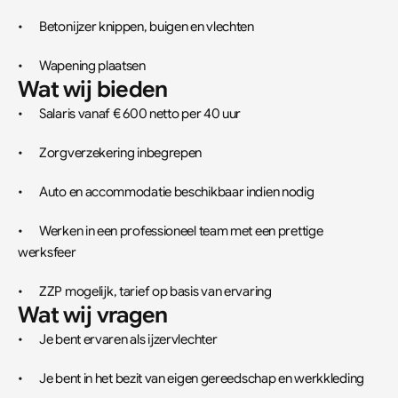
•	Betonijzer knippen, buigen en vlechten
•	Wapening plaatsen
Wat wij bieden
•	Salaris vanaf € 600 netto per 40 uur
•	Zorgverzekering inbegrepen
•	Auto en accommodatie beschikbaar indien nodig
•	Werken in een professioneel team met een prettige 
werksfeer
•	ZZP mogelijk, tarief op basis van ervaring
Wat wij vragen
•	Je bent ervaren als ijzervlechter
•	Je bent in het bezit van eigen gereedschap en werkkleding