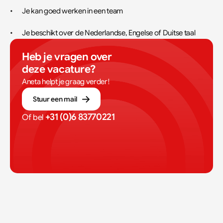
•	Je kan goed werken in een team
•	Je beschikt over de Nederlandse, Engelse of Duitse taal
Heb je vragen over 
deze vacature?
Aneta helpt je graag verder!
Stuur een mail
+31 (0)6 83770221
Of bel 