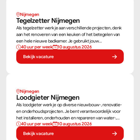
Nijmegen
Tegelzetter Nijmegen
Als tegelzetter werk je aan verschillende projecten, denk
aan het renoveren van een keuken of het betegelen van
een hele nieuwe badkamer. Je gebruikt jouw
40 uur per week
10 augustus 2026
vaardigheden om tegels perfect te plaatsen. Als
tegelzetter ben je voortdurend bezig met diverse taken.
Bekijk vacature
Nijmegen
Loodgieter Nijmegen
Als loodgieter werk je op diverse nieuwbouw-, renovatie-
en onderhoudsprojecten. Je bent verantwoordelijk voor
het installeren, onderhouden en repareren van water-,
40 uur per week
10 augustus 2026
gas- en afvoersystemen. Jij zorgt ervoor dat installaties
veilig, goed werkend en volgens de juiste normen worden
Bekijk vacature
aangelegd.