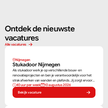
Ontdek de nieuwste 
vacatures
Alle vacatures
Nijmegen
Stukadoor Nijmegen
Als stukadoor werk je op verschillende bouw- en
renovatieprojecten en ben je verantwoordelijk voor het
strak afwerken van wanden en plafonds. Jij zorgt ervoor
40 uur per week
10 augustus 2026
dat oppervlakken perfect worden voorbereid en
afgewerkt met stucwerk.
Bekijk vacature