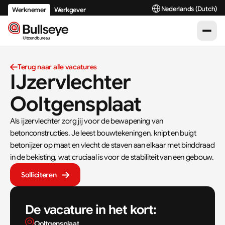
Select Language
Nederlands (Dutch)
Werknemer
Werkgever
Terug naar alle vacatures
IJzervlechter 
Ooltgensplaat
Als ijzervlechter zorg jij voor de bewapening van 
betonconstructies. Je leest bouwtekeningen, knipt en buigt 
betonijzer op maat en vlecht de staven aan elkaar met binddraad 
in de bekisting, wat cruciaal is voor de stabiliteit van een gebouw.
Solliciteren
De vacature in het kort:
Ooltgensplaat