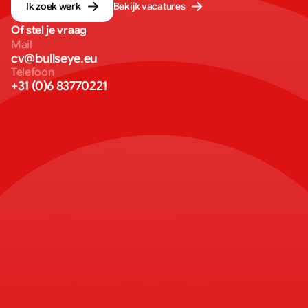
Ik zoek werk
Bekijk vacatures
Of stel je vraag
Mail
cv@bullseye.eu
Telefoon
+31 (0)6 83770221