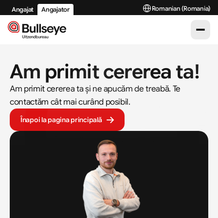
Select Language
Romanian (Romania)
Angajat
Angajator
Am primit cererea ta!
Am primit cererea ta și ne apucăm de treabă. Te 
contactăm cât mai curând posibil.
Înapoi la pagina principală