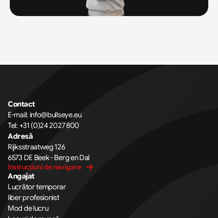
Contact
E-mail: info@bullseye.eu
Tel: +31 (0)24 2027 800
Adresă
Rijksstraatweg 126 
6573 DE Beek - Berg en Dal
Instrucțiuni de navigare
Angajat
Lucrător temporar
liber profesionist
Mod de lucru