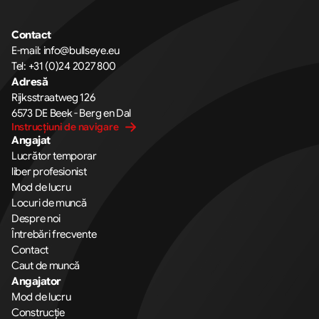
Contact
E-mail: 
info@bullseye.eu
Tel: 
+31 (0)24 2027 800
Adresă
Rijksstraatweg 126 
6573 DE Beek - Berg en Dal
Instrucțiuni de navigare
Angajat
Lucrător temporar
liber profesionist
Mod de lucru
Locuri de muncă
Despre noi
Întrebări frecvente
Contact
Caut de muncă
Angajator
Mod de lucru
Construcție