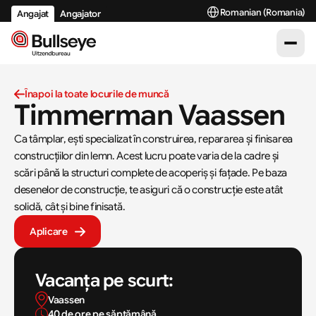
Select Language
Romanian (Romania)
Angajat
Angajator
Înapoi la toate locurile de muncă
Timmerman Vaassen
Ca tâmplar, ești specializat în construirea, repararea și finisarea 
construcțiilor din lemn. Acest lucru poate varia de la cadre și 
scări până la structuri complete de acoperiș și fațade. Pe baza 
desenelor de construcție, te asiguri că o construcție este atât 
solidă, cât și bine finisată.
Aplicare
Vacanța pe scurt:
Vaassen
40 de ore pe săptămână