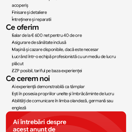
acoperiș
Finisare și detaliere
Întreținere și reparatii
Ce oferim
Salar de la € 600 net pentru 40 de ore
Asigurare de sănătate inclusă
Mașină și cazare disponibile, dacă este necesar
Lucrând într-o echipă profesionistă cu un mediu de lucru 
plăcut
ZZP posibil, tariful pe baza experienței
Ce cerem noi
Ai experiență demonstrabilă ca tâmplar
Ești în posesia propriilor unelte și îmbrăcăminte de lucru
Abilități de comunicare în limba olandeză, germană sau 
engleză
Ai întrebări despre 
acest anunț de 