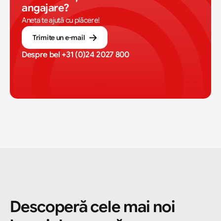
angajare?
Aneta te ajută cu plăcere!
Trimite un e-mail
Despre bel 
+31 (0)24 2027 800
Descoperă cele mai noi 