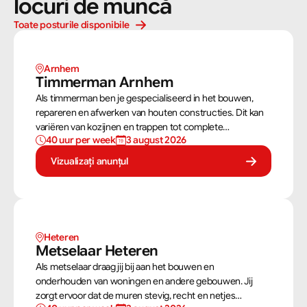
locuri de muncă
Toate posturile disponibile
Arnhem 
Timmerman Arnhem
Als timmerman ben je gespecialiseerd in het bouwen,
repareren en afwerken van houten constructies. Dit kan
variëren van kozijnen en trappen tot complete
40 uur per week
3 august 2026
dakconstructies en gevels. Aan de hand van
bouwtekeningen zorg jij ervoor dat een constructie zowel
Vizualizați anunțul
stevig als netjes is afgewerkt.
Heteren
Metselaar Heteren
Als metselaar draag jij bij aan het bouwen en
onderhouden van woningen en andere gebouwen. Jij
zorgt ervoor dat de muren stevig, recht en netjes