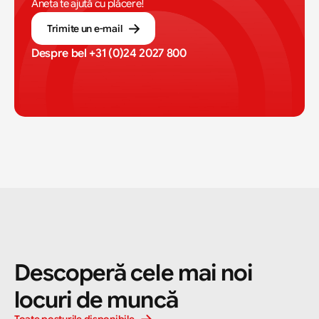
Aneta te ajută cu plăcere!
Trimite un e-mail
Despre bel 
+31 (0)24 2027 800
Descoperă cele mai noi 
locuri de muncă