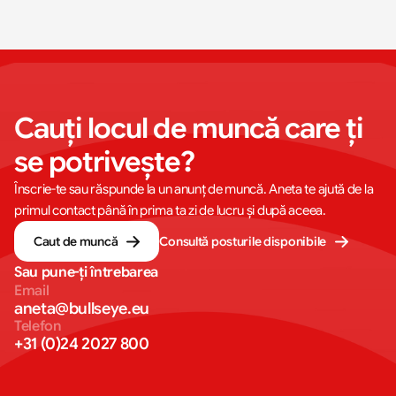
Cauți locul de muncă care ți 
se potrivește?
Înscrie-te sau răspunde la un anunț de muncă. Aneta te ajută de la
primul contact până în prima ta zi de lucru și după aceea.
Caut de muncă
Consultă posturile disponibile
Sau pune-ți întrebarea
Email
aneta@bullseye.eu
Telefon
+31 (0)24 2027 800