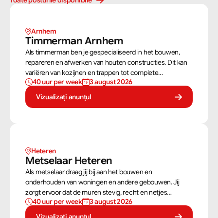
Toate posturile disponibile
Arnhem 
Timmerman Arnhem
Als timmerman ben je gespecialiseerd in het bouwen,
repareren en afwerken van houten constructies. Dit kan
variëren van kozijnen en trappen tot complete
40 uur per week
3 august 2026
dakconstructies en gevels. Aan de hand van
bouwtekeningen zorg jij ervoor dat een constructie zowel
Vizualizați anunțul
stevig als netjes is afgewerkt.
Heteren
Metselaar Heteren
Als metselaar draag jij bij aan het bouwen en
onderhouden van woningen en andere gebouwen. Jij
zorgt ervoor dat de muren stevig, recht en netjes
40 uur per week
3 august 2026
opgebouwd worden. Aan de hand van een bouwtekening
weet jij precies hoe een muur gebouwd moet worden. Als
Vizualizați anunțul