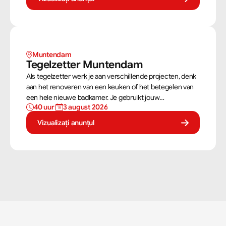
metselaar kan je alleen werken of in een team je steentje
bijdragen.
Muntendam 
Tegelzetter Muntendam 
Als tegelzetter werk je aan verschillende projecten, denk
aan het renoveren van een keuken of het betegelen van
een hele nieuwe badkamer. Je gebruikt jouw
40 uur 
3 august 2026
vaardigheden om tegels perfect te plaatsen. Als
tegelzetter ben je voortdurend bezig met diverse taken.
Vizualizați anunțul