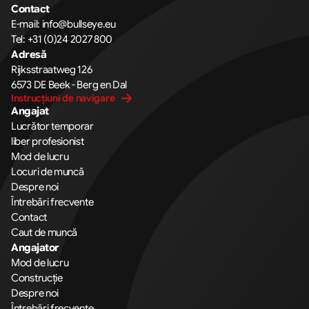
Contact
E-mail: 
info@bullseye.eu
Tel: 
+31 (0)24 2027 800
Adresă
Rijksstraatweg 126 
6573 DE Beek - Berg en Dal
Instrucțiuni de navigare
Angajat
Lucrător temporar
liber profesionist
Mod de lucru
Locuri de muncă
Despre noi
Întrebări frecvente
Contact
Caut de muncă
Angajator
Mod de lucru
Construcție
Despre noi
Întrebări frecvente