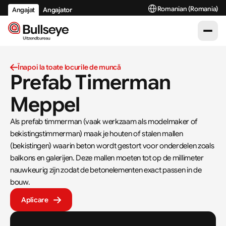
Select Language
Romanian (Romania)
Angajat
Angajator
Înapoi la toate locurile de muncă
Prefab Timerman 
Meppel
Als prefab timmerman (vaak werkzaam als modelmaker of 
bekistingstimmerman) maak je houten of stalen mallen 
(bekistingen) waarin beton wordt gestort voor onderdelen zoals 
balkons en galerijen. Deze mallen moeten tot op de millimeter 
nauwkeurig zijn zodat de betonelementen exact passen in de 
bouw.
Aplicare