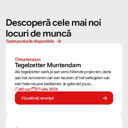
Descoperă cele mai noi 
locuri de muncă
Toate posturile disponibile
Muntendam 
Tegelzetter Muntendam 
Als tegelzetter werk je aan verschillende projecten, denk
aan het renoveren van een keuken of het betegelen van
een hele nieuwe badkamer. Je gebruikt jouw
40 uur 
27 iulie 2026
vaardigheden om tegels perfect te plaatsen. Als
tegelzetter ben je voortdurend bezig met diverse taken.
Vizualizați anunțul