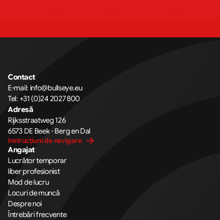
Contact
E-mail: 
info@bullseye.eu
Tel: 
+31 (0)24 2027 800
Adresă
Rijksstraatweg 126 
6573 DE Beek - Berg en Dal
Instrucțiuni de navigare
Angajat
Lucrător temporar
liber profesionist
Mod de lucru
Locuri de muncă
Despre noi
Întrebări frecvente