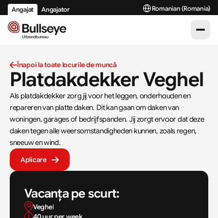
Select Language
Romanian (Romania)
Angajat
Angajator
Înapoi la toate locurile de muncă
Platdakdekker Veghel
Als platdakdekker zorg jij voor het leggen, onderhouden en 
repareren van platte daken. Dit kan gaan om daken van 
woningen, garages of bedrijfspanden. Jij zorgt ervoor dat deze 
daken tegen alle weersomstandigheden kunnen, zoals regen, 
sneeuw en wind.
Aplicare
Vacanța pe scurt:
Veghel
40 uur per week