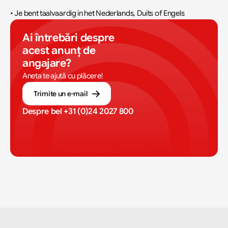
• Je bent taalvaardig in het Nederlands, Duits of Engels
Ai întrebări despre 
acest anunț de 
angajare?
Aneta te ajută cu plăcere!
Trimite un e-mail
Despre bel 
+31 (0)24 2027 800