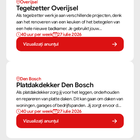
Overijsel
Tegelzetter Overijsel
Als tegelzetter werk je aan verschillende projecten, denk
aan het renoveren van een keuken of het betegelen van
een hele nieuwe badkamer. Je gebruikt jouw
40 uur per week
27 iulie 2026
vaardigheden om tegels perfect te plaatsen. Als
tegelzetter ben je voortdurend bezig met diverse taken.
Vizualizați anunțul
Den Bosch
Platdakdekker Den Bosch
Als platdakdekker zorg jij voor het leggen, onderhouden
en repareren van platte daken. Dit kan gaan om daken van
woningen, garages of bedrijfspanden. Jij zorgt ervoor dat
40 uur per week
27 iulie 2026
deze daken tegen alle weersomstandigheden kunnen,
zoals regen, sneeuw en wind.
Vizualizați anunțul