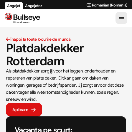
Select Language
Romanian (Romania)
Angajat
Angajator
Înapoi la toate locurile de muncă
Platdakdekker 
Rotterdam
Als platdakdekker zorg jij voor het leggen, onderhouden en 
repareren van platte daken. Dit kan gaan om daken van 
woningen, garages of bedrijfspanden. Jij zorgt ervoor dat deze 
daken tegen alle weersomstandigheden kunnen, zoals regen, 
sneeuw en wind.
Aplicare
Vacanța pe scurt: