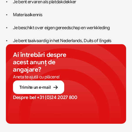
•	Je bent ervaren als platdakdekker
•	Materiaalkennis
•	Je beschikt over eigen gereedschap en werkkleding
•	Je bent taalvaardig in het Nederlands, Duits of Engels
Ai întrebări despre 
acest anunț de 
angajare?
Aneta te ajută cu plăcere!
Trimite un e-mail
Despre bel 
+31 (0)24 2027 800