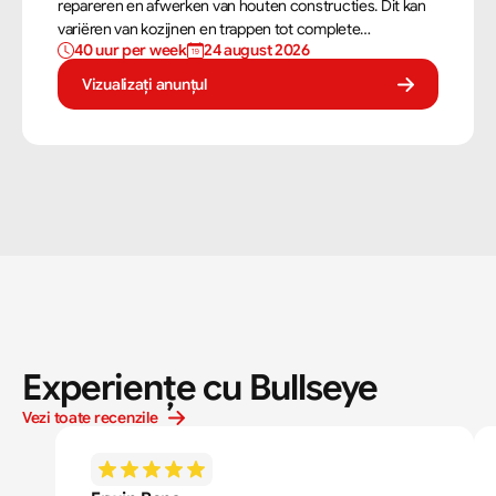
repareren en afwerken van houten constructies. Dit kan
variëren van kozijnen en trappen tot complete
40 uur per week
24 august 2026
dakconstructies en gevels. Aan de hand van
bouwtekeningen zorg jij ervoor dat een constructie zowel
Vizualizați anunțul
stevig als netjes is afgewerkt.
Experiențe cu Bullseye
Vezi toate recenzile