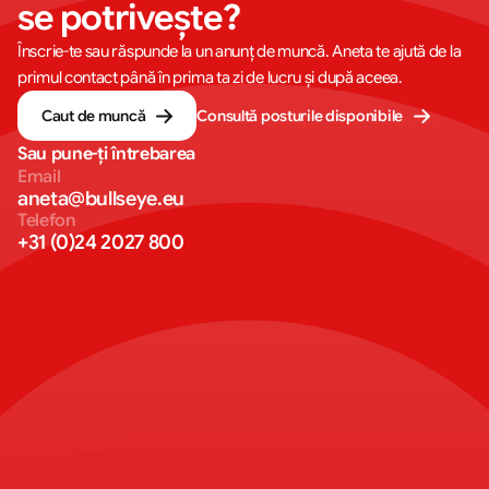
se potrivește?
Înscrie-te sau răspunde la un anunț de muncă. Aneta te ajută de la
primul contact până în prima ta zi de lucru și după aceea.
Caut de muncă
Consultă posturile disponibile
Sau pune-ți întrebarea
Email
aneta@bullseye.eu
Telefon
+31 (0)24 2027 800