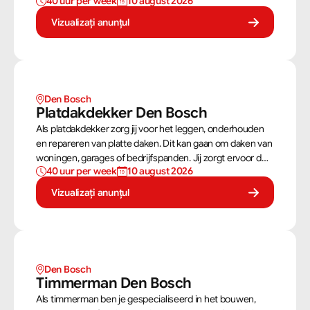
40 uur per week
10 august 2026
dakconstructies en gevels. Aan de hand van
bouwtekeningen zorg jij ervoor dat een constructie zowel
Vizualizați anunțul
stevig als netjes is afgewerkt.
Den Bosch
Platdakdekker Den Bosch
Als platdakdekker zorg jij voor het leggen, onderhouden
en repareren van platte daken. Dit kan gaan om daken van
woningen, garages of bedrijfspanden. Jij zorgt ervoor dat
40 uur per week
10 august 2026
deze daken tegen alle weersomstandigheden kunnen,
zoals regen, sneeuw en wind.
Vizualizați anunțul
Den Bosch
Timmerman Den Bosch
Als timmerman ben je gespecialiseerd in het bouwen,