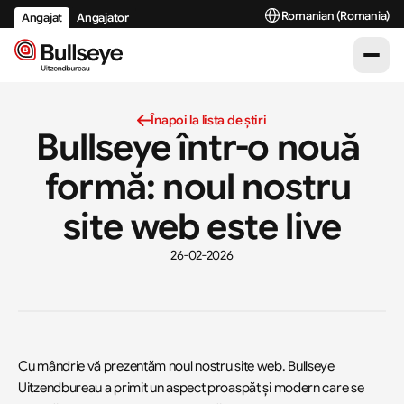
Select Language
Romanian (Romania)
Angajat
Angajator
Înapoi la lista de știri
Bullseye într-o nouă 
formă: noul nostru 
site web este live
26-02-2026
Cu mândrie vă prezentăm noul nostru site web. Bullseye 
Uitzendbureau a primit un aspect proaspăt și modern care se 