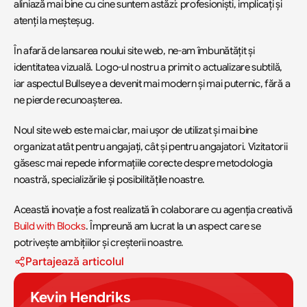
aliniază mai bine cu cine suntem astăzi: profesioniști, implicați și 
atenți la meșteșug.
În afară de lansarea noului site web, ne-am îmbunătățit și 
identitatea vizuală. Logo-ul nostru a primit o actualizare subtilă, 
iar aspectul Bullseye a devenit mai modern și mai puternic, fără a 
ne pierde recunoașterea.
Noul site web este mai clar, mai ușor de utilizat și mai bine 
organizat atât pentru angajați, cât și pentru angajatori. Vizitatorii 
găsesc mai repede informațiile corecte despre metodologia 
noastră, specializările și posibilitățile noastre.
Această inovație a fost realizată în colaborare cu agenția creativă 
Build with Blocks
. Împreună am lucrat la un aspect care se 
potrivește ambițiilor și creșterii noastre.
Partajează articolul
Kevin Hendriks