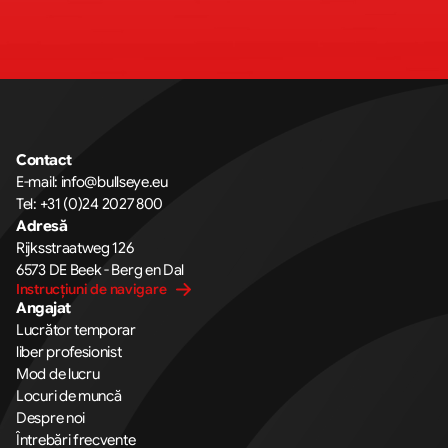
Contact
E-mail: 
info@bullseye.eu
Tel: 
+31 (0)24 2027 800
Adresă
Rijksstraatweg 126 
6573 DE Beek - Berg en Dal
Instrucțiuni de navigare
Angajat
Lucrător temporar
liber profesionist
Mod de lucru
Locuri de muncă
Despre noi
Întrebări frecvente