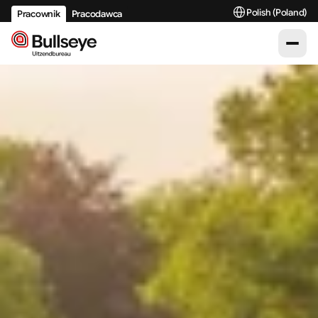
Select Language
Polish (Poland)
Pracownik
Pracodawca