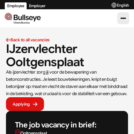
Select Langu
English
Employee
Employer
Back to all vacancies
IJzervlechter 
Ooltgensplaat
Als ijzervlechter zorg jij voor de bewapening van 
betonconstructies. Je leest bouwtekeningen, knipt en buigt 
betonijzer op maat en vlecht de staven aan elkaar met binddraad 
in de bekisting, wat cruciaal is voor de stabiliteit van een gebouw.
Applying
The job vacancy in brief:
Ooltgensplaat