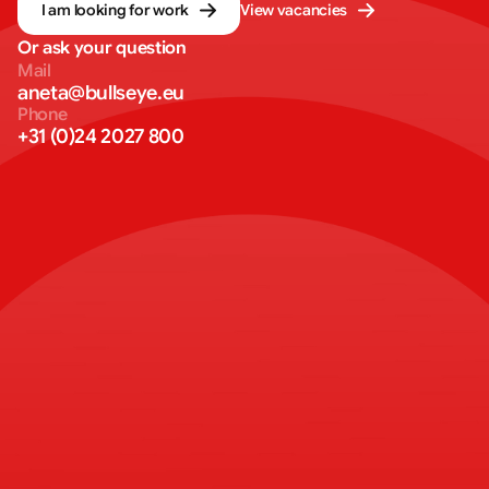
I am looking for work
View vacancies
Or ask your question
Mail
aneta@bullseye.eu
Phone
+31 (0)24 2027 800