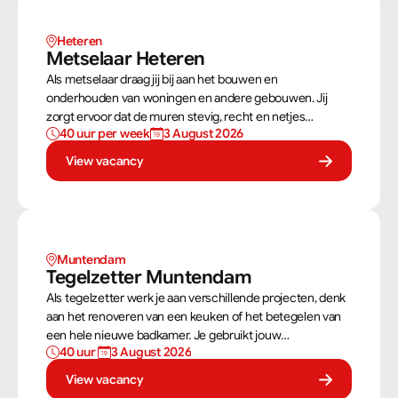
Heteren
Metselaar Heteren
Als metselaar draag jij bij aan het bouwen en
onderhouden van woningen en andere gebouwen. Jij
zorgt ervoor dat de muren stevig, recht en netjes
40 uur per week
3 August 2026
opgebouwd worden. Aan de hand van een bouwtekening
weet jij precies hoe een muur gebouwd moet worden. Als
View vacancy
metselaar kan je alleen werken of in een team je steentje
bijdragen.
Muntendam 
Tegelzetter Muntendam 
Als tegelzetter werk je aan verschillende projecten, denk
aan het renoveren van een keuken of het betegelen van
een hele nieuwe badkamer. Je gebruikt jouw
40 uur 
3 August 2026
vaardigheden om tegels perfect te plaatsen. Als
tegelzetter ben je voortdurend bezig met diverse taken.
View vacancy