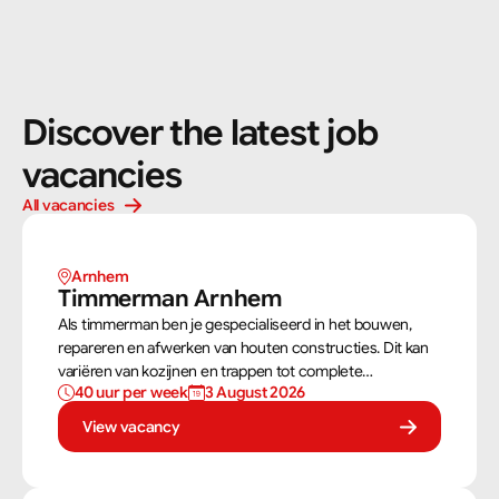
Discover the latest job 
vacancies
All vacancies
Arnhem 
Timmerman Arnhem
Als timmerman ben je gespecialiseerd in het bouwen,
repareren en afwerken van houten constructies. Dit kan
variëren van kozijnen en trappen tot complete
40 uur per week
3 August 2026
dakconstructies en gevels. Aan de hand van
bouwtekeningen zorg jij ervoor dat een constructie zowel
View vacancy
stevig als netjes is afgewerkt.