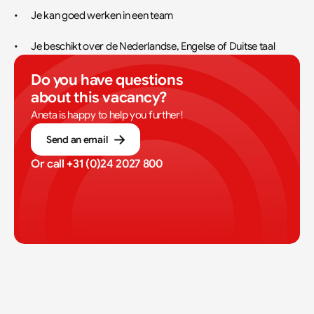
•	Je kan goed werken in een team
•	Je beschikt over de Nederlandse, Engelse of Duitse taal
Do you have questions 
about this vacancy?
Aneta is happy to help you further!
Send an email
Or call 
+31 (0)24 2027 800