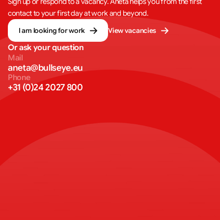
Sign up or respond to a vacancy. Aneta helps you from the first
contact to your first day at work and beyond.
I am looking for work
View vacancies
Or ask your question
Mail
aneta@bullseye.eu
Phone
+31 (0)24 2027 800