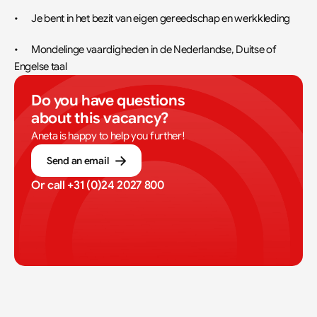
•	Je bent in het bezit van eigen gereedschap en werkkleding
•	Mondelinge vaardigheden in de Nederlandse, Duitse of 
Engelse taal
Do you have questions 
about this vacancy?
Aneta is happy to help you further!
Send an email
Or call 
+31 (0)24 2027 800