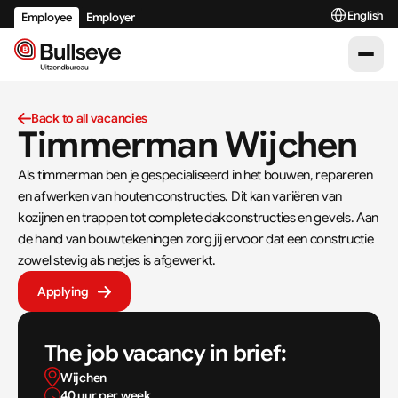
Select Langu
English
Employee
Employer
Back to all vacancies
Timmerman Wijchen
Als timmerman ben je gespecialiseerd in het bouwen, repareren 
en afwerken van houten constructies. Dit kan variëren van 
kozijnen en trappen tot complete dakconstructies en gevels. Aan 
de hand van bouwtekeningen zorg jij ervoor dat een constructie 
zowel stevig als netjes is afgewerkt.
Applying
The job vacancy in brief:
Wijchen
40 uur per week