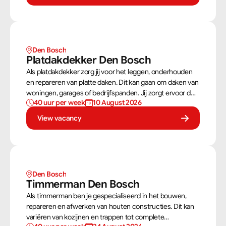
stevig als netjes is afgewerkt.
Den Bosch
Platdakdekker Den Bosch
Als platdakdekker zorg jij voor het leggen, onderhouden
en repareren van platte daken. Dit kan gaan om daken van
woningen, garages of bedrijfspanden. Jij zorgt ervoor dat
40 uur per week
10 August 2026
deze daken tegen alle weersomstandigheden kunnen,
zoals regen, sneeuw en wind.
View vacancy
Den Bosch
Timmerman Den Bosch
Als timmerman ben je gespecialiseerd in het bouwen,
repareren en afwerken van houten constructies. Dit kan
variëren van kozijnen en trappen tot complete