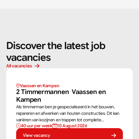
Discover the latest job 
vacancies
All vacancies
Vaassen en Kampen 
2 Timmermannen  Vaassen en 
Kampen 
Als timmerman ben je gespecialiseerd in het bouwen,
repareren en afwerken van houten constructies. Dit kan
variëren van kozijnen en trappen tot complete
40 uur per week
10 August 2026
dakconstructies en gevels. Aan de hand van
bouwtekeningen zorg jij ervoor dat een constructie zowel
View vacancy