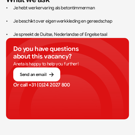
•	Je hebt werkervaring als betontimmerman
•	Je beschikt over eigen werkkleding en gereedschap
•	Je spreekt de Duitse, Nederlandse of Engelse taal
Do you have questions 
about this vacancy?
Aneta is happy to help you further!
Send an email
Or call 
+31 (0)24 2027 800