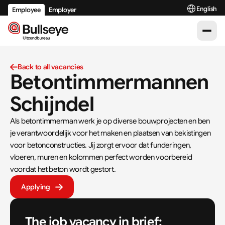
Select Langu
English
Employee
Employer
Back to all vacancies
Betontimmermannen 
Schijndel
Als betontimmerman werk je op diverse bouwprojecten en ben 
je verantwoordelijk voor het maken en plaatsen van bekistingen 
voor betonconstructies. Jij zorgt ervoor dat funderingen, 
vloeren, muren en kolommen perfect worden voorbereid 
voordat het beton wordt gestort.
Applying
The job vacancy in brief: