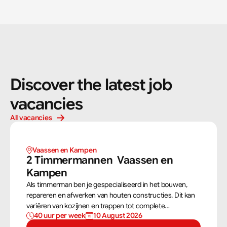
Discover the latest job 
vacancies
All vacancies
Vaassen en Kampen 
2 Timmermannen  Vaassen en 
Kampen 
Als timmerman ben je gespecialiseerd in het bouwen,
repareren en afwerken van houten constructies. Dit kan
variëren van kozijnen en trappen tot complete
40 uur per week
10 August 2026
dakconstructies en gevels. Aan de hand van