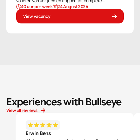
variëren van kozijnen en trappen tot complete
40 uur per week
24 August 2026
dakconstructies en gevels. Aan de hand van
bouwtekeningen zorg jij ervoor dat een constructie zowel
View vacancy
stevig als netjes is afgewerkt.
Experiences with Bullseye
View all reviews
Erwin Bens