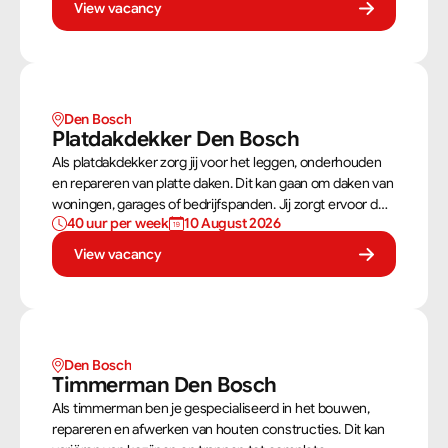
bouwtekeningen zorg jij ervoor dat een constructie zowel
View vacancy
stevig als netjes is afgewerkt.
Den Bosch
Platdakdekker Den Bosch
Als platdakdekker zorg jij voor het leggen, onderhouden
en repareren van platte daken. Dit kan gaan om daken van
woningen, garages of bedrijfspanden. Jij zorgt ervoor dat
40 uur per week
10 August 2026
deze daken tegen alle weersomstandigheden kunnen,
zoals regen, sneeuw en wind.
View vacancy
Den Bosch
Timmerman Den Bosch
Als timmerman ben je gespecialiseerd in het bouwen,
repareren en afwerken van houten constructies. Dit kan