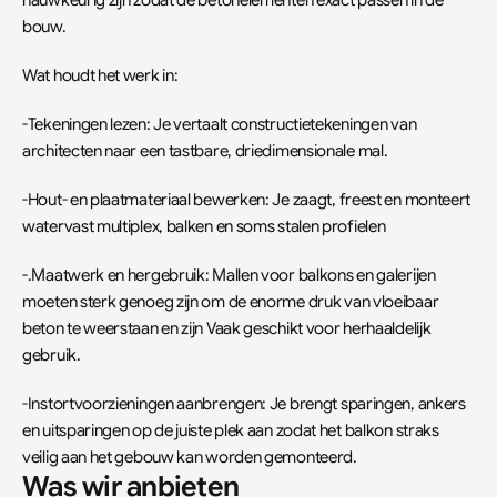
nauwkeurig zijn zodat de betonelementen exact passen in de 
bouw.
Wat houdt het werk in:
-Tekeningen lezen: Je vertaalt constructietekeningen van 
architecten naar een tastbare, driedimensionale mal.
-Hout- en plaatmateriaal bewerken: Je zaagt, freest en monteert 
watervast multiplex, balken en soms stalen profielen
-.Maatwerk en hergebruik: Mallen voor balkons en galerijen 
moeten sterk genoeg zijn om de enorme druk van vloeibaar 
beton te weerstaan en zijn Vaak geschikt voor herhaaldelijk 
gebruik.
-Instortvoorzieningen aanbrengen: Je brengt sparingen, ankers 
en uitsparingen op de juiste plek aan zodat het balkon straks 
veilig aan het gebouw kan worden gemonteerd.
Was wir anbieten