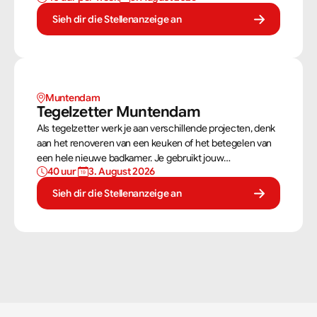
weet jij precies hoe een muur gebouwd moet worden. Als
Sieh dir die Stellenanzeige an
metselaar kan je alleen werken of in een team je steentje
bijdragen.
Muntendam 
Tegelzetter Muntendam 
Als tegelzetter werk je aan verschillende projecten, denk
aan het renoveren van een keuken of het betegelen van
een hele nieuwe badkamer. Je gebruikt jouw
40 uur 
3. August 2026
vaardigheden om tegels perfect te plaatsen. Als
tegelzetter ben je voortdurend bezig met diverse taken.
Sieh dir die Stellenanzeige an