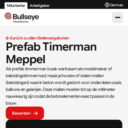
Select Langua
German
Mitarbeiter
Arbeitgeber
Zurück zu allen Stellenangeboten
Prefab Timerman 
Meppel
Als prefab timmerman (vaak werkzaam als modelmaker of 
bekistingstimmerman) maak je houten of stalen mallen 
(bekistingen) waarin beton wordt gestort voor onderdelen zoals 
balkons en galerijen. Deze mallen moeten tot op de millimeter 
nauwkeurig zijn zodat de betonelementen exact passen in de 
bouw.
Bewerben