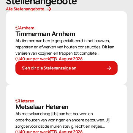
Stellenangebote
Alle Stellenangebote
Arnhem 
Timmerman Arnhem
Als timmerman ben je gespecialiseerd in het bouwen,
repareren en afwerken van houten constructies. Dit kan
variëren van kozijnen en trappen tot complete
40 uur per week
3. August 2026
dakconstructies en gevels. Aan de hand van
bouwtekeningen zorg jij ervoor dat een constructie zowel
Sieh dir die Stellenanzeige an
stevig als netjes is afgewerkt.
Heteren
Metselaar Heteren
Als metselaar draag jij bij aan het bouwen en
onderhouden van woningen en andere gebouwen. Jij
zorgt ervoor dat de muren stevig, recht en netjes
40 uur per week
3. August 2026
opgebouwd worden. Aan de hand van een bouwtekening