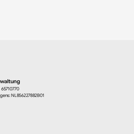
rwaltung
: 65710770
igens: NL856227882B01