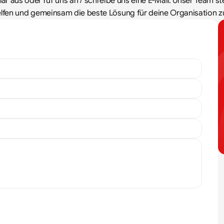
r aus oder ruf uns an / schreibe uns eine E-Mail. Unser Team ste
elfen und gemeinsam die beste Lösung für deine Organisation z