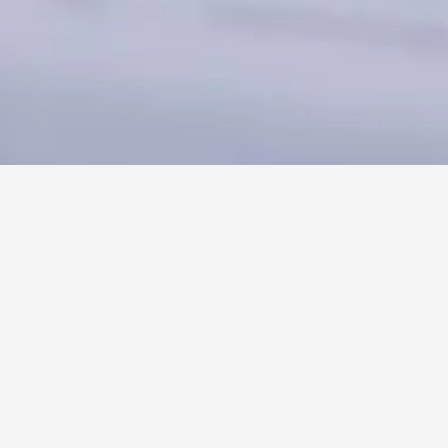
Schnelle, zuverlässige 
Besetzung deines Personals
Wenn Sie mit Bullseye zusammenarbeiten, möchten Sie wissen, 
woran Sie sind. Deshalb haben wir eine klare und übersichtliche 
Arbeitsweise, die darauf abzielt, Ihren Personalbedarf mit 
Fachleuten zu decken, die zu Ihrem Unternehmen und Projekt 