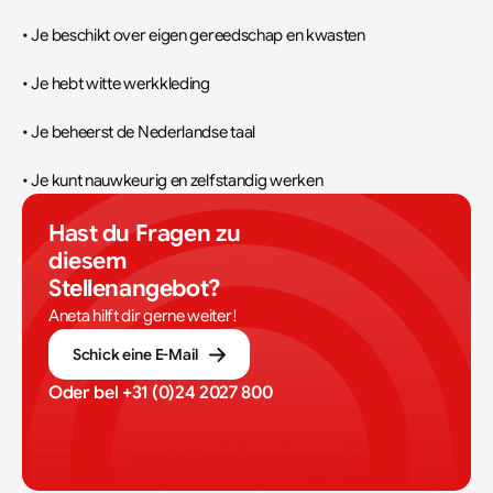
• Je beschikt over eigen gereedschap en kwasten
• Je hebt witte werkkleding
• Je beheerst de Nederlandse taal
• Je kunt nauwkeurig en zelfstandig werken
Hast du Fragen zu 
diesem 
Stellenangebot?
Aneta hilft dir gerne weiter!
Schick eine E-Mail
Oder bel 
+31 (0)24 2027 800