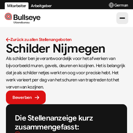
Select Langua
German
Mitarbeiter
Arbeitgeber
Zurück zu allen Stellenangeboten
Schilder Nijmegen
Als schilder ben je verantwoordelijk voor het afwerken van 
bijvoorbeeld muren, gevels, deuren en kozijnen. Het is belangrijk 
dat je als schilder netjes werkt en oog voor precisie hebt. Het 
werk varieert per dag van het schuren van traptreden tot het 
verven van kozijnen.
Bewerben
Die Stellenanzeige kurz 
zusammengefasst: