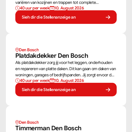
variëren van kozijnen en trappen tot complete
40 uur per week
10. August 2026
dakconstructies en gevels. Aan de hand van
bouwtekeningen zorg jij ervoor dat een constructie zowel
Sieh dir die Stellenanzeige an
stevig als netjes is afgewerkt.
Den Bosch
Platdakdekker Den Bosch
Als platdakdekker zorg jij voor het leggen, onderhouden
en repareren van platte daken. Dit kan gaan om daken van
woningen, garages of bedrijfspanden. Jij zorgt ervoor dat
40 uur per week
10. August 2026
deze daken tegen alle weersomstandigheden kunnen,
zoals regen, sneeuw en wind.
Sieh dir die Stellenanzeige an
Den Bosch
Timmerman Den Bosch