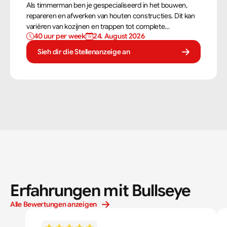
Als timmerman ben je gespecialiseerd in het bouwen,
repareren en afwerken van houten constructies. Dit kan
variëren van kozijnen en trappen tot complete
40 uur per week
24. August 2026
dakconstructies en gevels. Aan de hand van
bouwtekeningen zorg jij ervoor dat een constructie zowel
Sieh dir die Stellenanzeige an
stevig als netjes is afgewerkt.
Erfahrungen mit Bullseye
Alle Bewertungen anzeigen