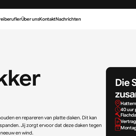
reiberufler
Über uns
Kontakt
Nachrichten
ker 
Die 
zusa
Hatte
40 uur 
Flachd
houden en repareren van platte daken. Dit kan 
Vertrag
panden. Jij zorgt ervoor dat deze daken tegen 
Montag,
sneeuw en wind.