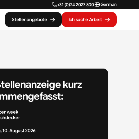
Select Language
German
+31 (0)24 2027 800
Stellenangebote
Ich suche Arbeit
Stellenanzeige kurz 
mmengefasst:
m
per week
achdecker
 10. August 2026