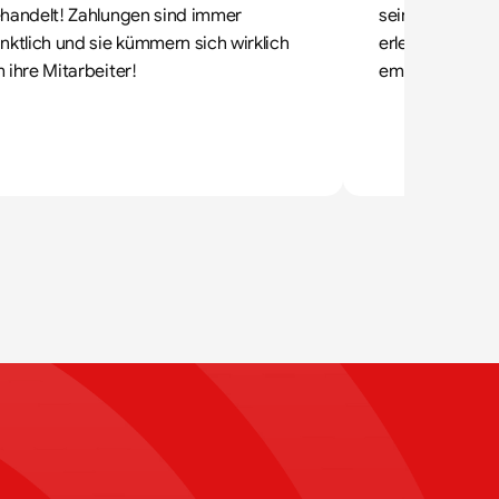
handelt! Zahlungen sind immer 
sein Bestes. All
nktlich und sie kümmern sich wirklich 
erledigt. Ich k
 ihre Mitarbeiter!
empfehlen.