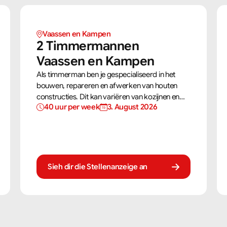
Vaassen en Kampen 
2 Timmermannen  
Vaassen en Kampen 
Als timmerman ben je gespecialiseerd in het
bouwen, repareren en afwerken van houten
constructies. Dit kan variëren van kozijnen en
40 uur per week
3. August 2026
trappen tot complete dakconstructies en
gevels. Aan de hand van bouwtekeningen zorg
jij ervoor dat een constructie zowel stevig als
netjes is afgewerkt.
Sieh dir die Stellenanzeige an