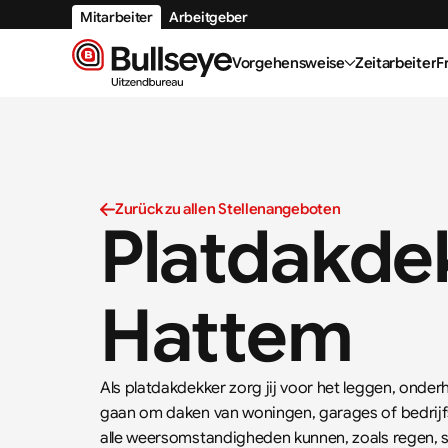
Mitarbeiter
Arbeitgeber
Vorgehensweise
Zeitarbeiter
F
Zurück zu allen Stellenangeboten
Platdakdek
Hattem
Als platdakdekker zorg jij voor het leggen, onder
gaan om daken van woningen, garages of bedrijfs
alle weersomstandigheden kunnen, zoals regen, 