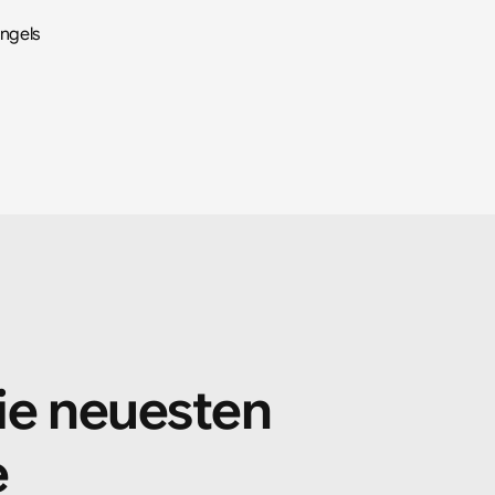
Engels
ie neuesten 
e