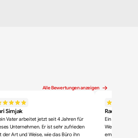
Alle Bewertungen anzeigen
ri Simjak
Radek Zdone
in Vater arbeitet jetzt seit 4 Jahren für 
Ein sehr gutes 
eses Unternehmen. Er ist sehr zufrieden 
Wenn jemand, w
t der Art und Weise, wie das Büro ihn 
ernst nimmt, da