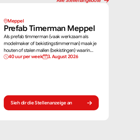
Alle Stellenangebote
Meppel
Prefab Timerman Meppel
Als prefab timmerman (vaak werkzaam als
modelmaker of bekistingstimmerman) maak je
houten of stalen mallen (bekistingen) waarin
40 uur per week
3. August 2026
beton wordt gestort voor onderdelen zoals
balkons en galerijen. Deze mallen moeten tot op
de millimeter nauwkeurig zijn zodat de
betonelementen exact passen in de bouw.
Sieh dir die Stellenanzeige an