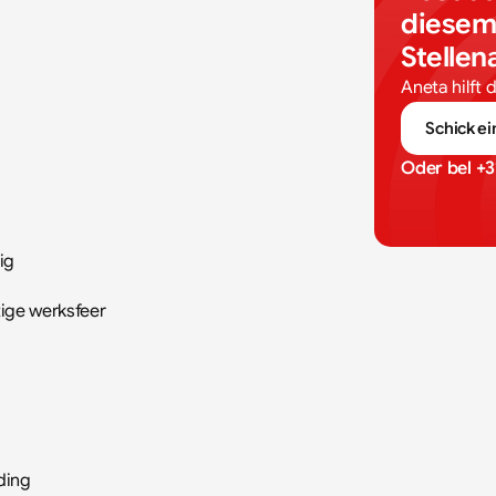
diesem
Stelle
Aneta hilft 
Schick ei
Oder bel 
+3
ig
tige werksfeer
ding