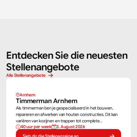
Entdecken Sie die neuesten 
Stellenangebote
Alle Stellenangebote
Arnhem 
Timmerman Arnhem
Als timmerman ben je gespecialiseerd in het bouwen,
repareren en afwerken van houten constructies. Dit kan
variëren van kozijnen en trappen tot complete
40 uur per week
3. August 2026
dakconstructies en gevels. Aan de hand van
bouwtekeningen zorg jij ervoor dat een constructie zowel
Sieh dir die Stellenanzeige an