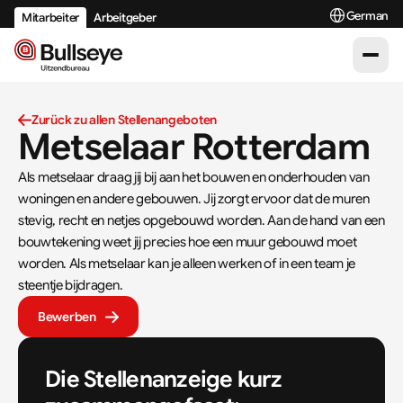
Select Langua
German
Mitarbeiter
Arbeitgeber
Zurück zu allen Stellenangeboten
Metselaar Rotterdam
Als metselaar draag jij bij aan het bouwen en onderhouden van 
woningen en andere gebouwen. Jij zorgt ervoor dat de muren 
stevig, recht en netjes opgebouwd worden. Aan de hand van een 
bouwtekening weet jij precies hoe een muur gebouwd moet 
worden. Als metselaar kan je alleen werken of in een team je 
steentje bijdragen.
Bewerben
Die Stellenanzeige kurz 