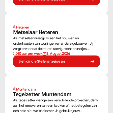
stevig als netjes is afgewerkt.
Heteren
Metselaar Heteren
Als metselaar draag jij bij aan het bouwen en
onderhouden van woningen en andere gebouwen. Jij
zorgt ervoor dat de muren stevig, recht en netjes
40 uur per week
3. August 2026
opgebouwd worden. Aan de hand van een bouwtekening
weet jij precies hoe een muur gebouwd moet worden. Als
Sieh dir die Stellenanzeige an
metselaar kan je alleen werken of in een team je steentje
bijdragen.
Muntendam 
Tegelzetter Muntendam 
Als tegelzetter werk je aan verschillende projecten, denk
aan het renoveren van een keuken of het betegelen van
een hele nieuwe badkamer. Je gebruikt jouw