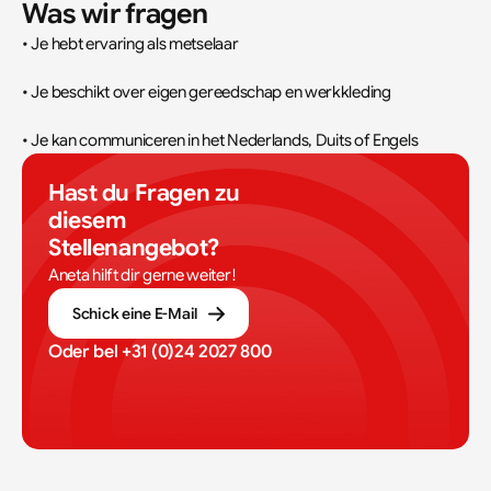
Was wir fragen
• Je hebt ervaring als metselaar
• Je beschikt over eigen gereedschap en werkkleding
• Je kan communiceren in het Nederlands, Duits of Engels
Hast du Fragen zu 
diesem 
Stellenangebot?
Aneta hilft dir gerne weiter!
Schick eine E-Mail
Oder bel 
+31 (0)24 2027 800