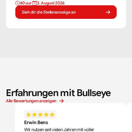
40 uur 
3. August 2026
vaardigheden om tegels perfect te plaatsen. Als
tegelzetter ben je voortdurend bezig met diverse taken.
Sieh dir die Stellenanzeige an
Erfahrungen mit Bullseye
Alle Bewertungen anzeigen
Erwin Bens
Wir nutzen seit vielen Jahren mit voller 