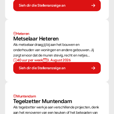
bouwtekeningen zorg jij ervoor dat een constructie zowel
Sieh dir die Stellenanzeige an
stevig als netjes is afgewerkt.
Heteren
Metselaar Heteren
Als metselaar draag jij bij aan het bouwen en
onderhouden van woningen en andere gebouwen. Jij
zorgt ervoor dat de muren stevig, recht en netjes
40 uur per week
3. August 2026
opgebouwd worden. Aan de hand van een bouwtekening
weet jij precies hoe een muur gebouwd moet worden. Als
Sieh dir die Stellenanzeige an
metselaar kan je alleen werken of in een team je steentje
bijdragen.
Muntendam 
Tegelzetter Muntendam 
Als tegelzetter werk je aan verschillende projecten, denk
aan het renoveren van een keuken of het betegelen van