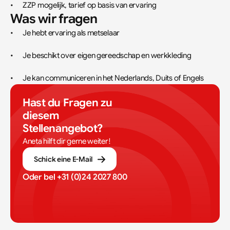
•	ZZP mogelijk, tarief op basis van ervaring
Was wir fragen
•	Je hebt ervaring als metselaar
•	Je beschikt over eigen gereedschap en werkkleding
•	Je kan communiceren in het Nederlands, Duits of Engels
Hast du Fragen zu 
diesem 
Stellenangebot?
Aneta hilft dir gerne weiter!
Schick eine E-Mail
Oder bel 
+31 (0)24 2027 800