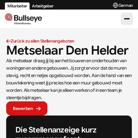
Select Langua
German
Mitarbeiter
Arbeitgeber
Zurück zu allen Stellenangeboten
Metselaar Den Helder
Als metselaar draag jij bij aan het bouwen en onderhouden van 
woningen en andere gebouwen. Jij zorgt ervoor dat de muren 
stevig, recht en netjes opgebouwd worden. Aan de hand van een 
bouwtekening weet jij precies hoe een muur gebouwd moet 
worden. Als metselaar kan je alleen werken of in een team je 
steentje bijdragen.
Bewerben
Die Stellenanzeige kurz 