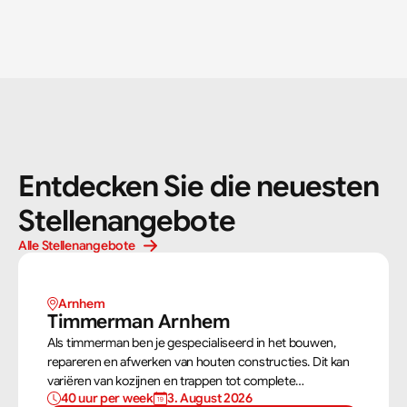
Entdecken Sie die neuesten 
Stellenangebote
Alle Stellenangebote
Arnhem 
Timmerman Arnhem
Als timmerman ben je gespecialiseerd in het bouwen,
repareren en afwerken van houten constructies. Dit kan
variëren van kozijnen en trappen tot complete
40 uur per week
3. August 2026
dakconstructies en gevels. Aan de hand van