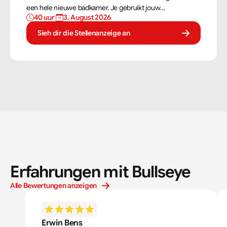
een hele nieuwe badkamer. Je gebruikt jouw
40 uur 
3. August 2026
vaardigheden om tegels perfect te plaatsen. Als
tegelzetter ben je voortdurend bezig met diverse taken.
Sieh dir die Stellenanzeige an
Erfahrungen mit Bullseye
Alle Bewertungen anzeigen
Erwin Bens