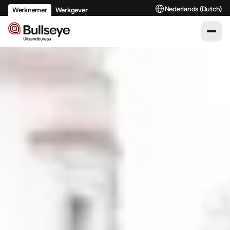
Select Language
Nederlands (Dutch)
Werknemer
Werkgever