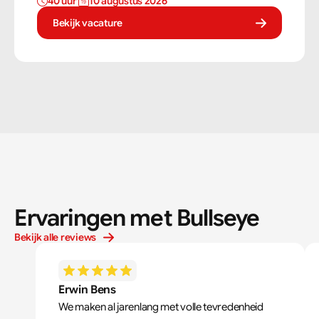
40 uur 
10 augustus 2026
vaardigheden om tegels perfect te plaatsen. Als
tegelzetter ben je voortdurend bezig met diverse taken.
Bekijk vacature
Ervaringen met Bullseye
Bekijk alle reviews
Erwin Bens
We maken al jarenlang met volle tevredenheid 