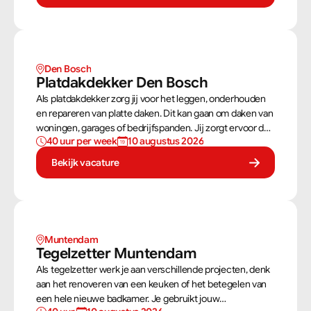
zowel stevig als netjes is afgewerkt.
Den Bosch
Platdakdekker Den Bosch
Als platdakdekker zorg jij voor het leggen, onderhouden
en repareren van platte daken. Dit kan gaan om daken van
woningen, garages of bedrijfspanden. Jij zorgt ervoor dat
40 uur per week
10 augustus 2026
deze daken tegen alle weersomstandigheden kunnen,
zoals regen, sneeuw en wind.
Bekijk vacature
Muntendam 
Tegelzetter Muntendam 
Als tegelzetter werk je aan verschillende projecten, denk
aan het renoveren van een keuken of het betegelen van
een hele nieuwe badkamer. Je gebruikt jouw