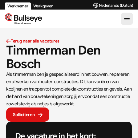
Select Language
Nederlands (Dutch)
Werknemer
Werkgever
Terug naar alle vacatures
Timmerman Den 
Bosch
Als timmerman ben je gespecialiseerd in het bouwen, repareren 
en afwerken van houten constructies. Dit kan variëren van 
kozijnen en trappen tot complete dakconstructies en gevels. Aan 
de hand van bouwtekeningen zorg jij ervoor dat een constructie 
zowel stevig als netjes is afgewerkt.
Solliciteren
De vacature in het kort: