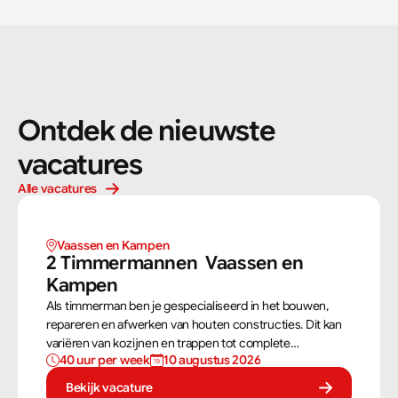
Ontdek de nieuwste 
vacatures
Alle vacatures
Vaassen en Kampen 
2 Timmermannen  Vaassen en 
Kampen 
Als timmerman ben je gespecialiseerd in het bouwen,
repareren en afwerken van houten constructies. Dit kan
variëren van kozijnen en trappen tot complete
40 uur per week
10 augustus 2026
dakconstructies en gevels. Aan de hand van
bouwtekeningen zorg jij ervoor dat een constructie
Bekijk vacature