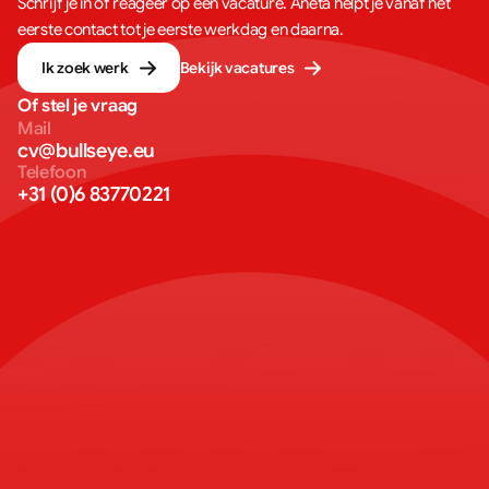
Schrijf je in of reageer op een vacature. Aneta helpt je vanaf het
eerste contact tot je eerste werkdag en daarna.
Ik zoek werk
Bekijk vacatures
Of stel je vraag
Mail
cv@bullseye.eu
Telefoon
+31 (0)6 83770221