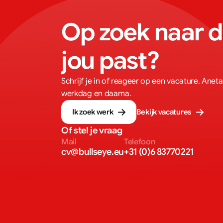
Op zoek naar dé
jou past?
Schrijf je in of reageer op een vacature. Aneta
werkdag en daarna.
Ik zoek werk
Bekijk vacatures
Of stel je vraag
Mail
Telefoon
cv@bullseye.eu
+31 (0)6 83770221