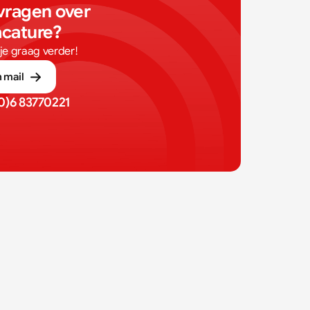
vragen over 
acature?
je graag verder!
 mail
(0)6 83770221