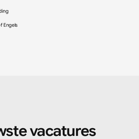
ding
f Engels
wste vacatures