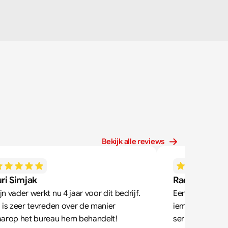
Bekijk alle reviews
ri Simjak
Radek Zdone
jn vader werkt nu 4 jaar voor dit bedrijf. 
Een heel goed u
j is zeer tevreden over de manier 
iemand, zoals i
arop het bureau hem behandelt! 
serieus neemt,