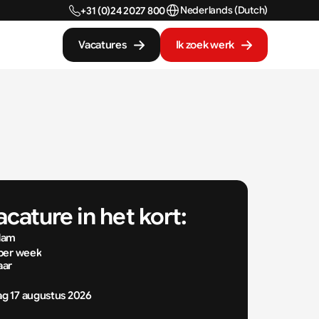
Select Language
Nederlands (Dutch)
+31 (0)24 2027 800
Vacatures
Ik zoek werk
cature in het kort:
dam
per week
aar
g 17 augustus 2026