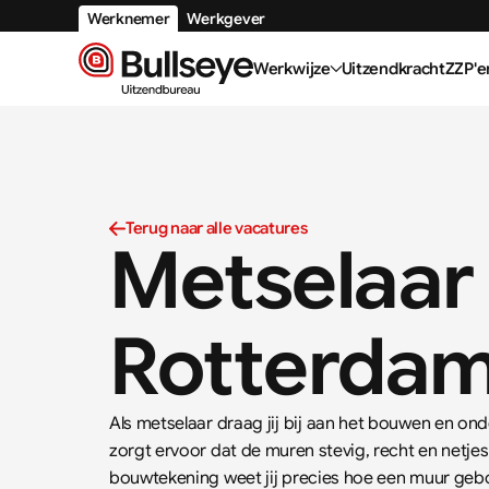
Werknemer
Werkgever
Werkwijze
Uitzendkracht
ZZP'e
Terug naar alle vacatures
Metselaar 
Rotterda
Als metselaar draag jij bij aan het bouwen en o
zorgt ervoor dat de muren stevig, recht en netj
bouwtekening weet jij precies hoe een muur gebo