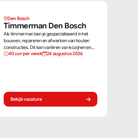
Den Bosch
Timmerman Den Bosch
Als timmerman ben je gespecialiseerd in het
bouwen, repareren en afwerken van houten
constructies. Dit kan variëren van kozijnen en
40 uur per week
24 augustus 2026
trappen tot complete dakconstructies en
gevels. Aan de hand van bouwtekeningen zorg
jij ervoor dat een constructie zowel stevig als
netjes is afgewerkt.
Bekijk vacature