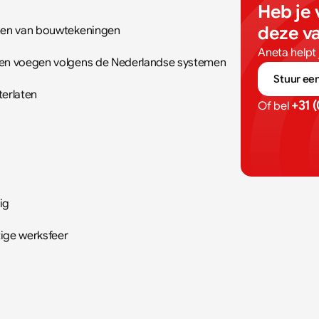
Heb je 
deze v
ezen van bouwtekeningen
Aneta helpt 
n en voegen volgens de Nederlandse systemen
Stuur een
terlaten
+31 
Of bel 
ig
tige werksfeer