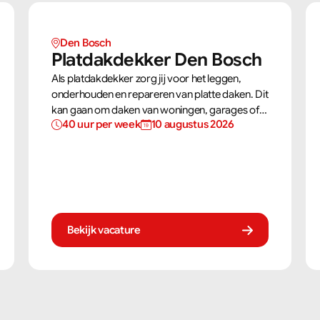
Den Bosch
Platdakdekker Den Bosch
Als platdakdekker zorg jij voor het leggen,
onderhouden en repareren van platte daken. Dit
kan gaan om daken van woningen, garages of
40 uur per week
10 augustus 2026
bedrijfspanden. Jij zorgt ervoor dat deze daken
tegen alle weersomstandigheden kunnen, zoals
regen, sneeuw en wind.
Bekijk vacature