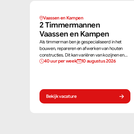
Vaassen en Kampen 
2 Timmermannen  
Vaassen en Kampen 
Als timmerman ben je gespecialiseerd in het
bouwen, repareren en afwerken van houten
constructies. Dit kan variëren van kozijnen en
40 uur per week
10 augustus 2026
trappen tot complete dakconstructies en
gevels. Aan de hand van bouwtekeningen zorg
jij ervoor dat een constructie zowel stevig als
netjes is afgewerkt.
Bekijk vacature