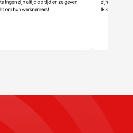
talingen zijn altijd op tijd en ze geven 
zijn best. Alles
ht om hun werknemers!
Ik kan het van 