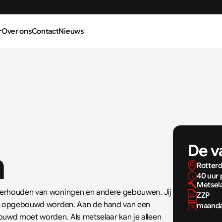
r
Over ons
Contact
Nieuws
De va
m
Rotter
40 uur 
Metsel
nderhouden van woningen en andere gebouwen. Jij 
ZZP
es opgebouwd worden. Aan de hand van een 
maanda
uwd moet worden. Als metselaar kan je alleen 