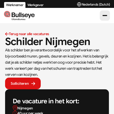
Select Language
Nederlands (Dutch)
Werknemer
Werkgever
Terug naar alle vacatures
Schilder Nijmegen
Als schilder ben je verantwoordelijk voor het afwerken van 
bijvoorbeeld muren, gevels, deuren en kozijnen. Het is belangrijk 
dat je als schilder netjes werkt en oog voor precisie hebt. Het 
werk varieert per dag van het schuren van traptreden tot het 
verven van kozijnen.
Solliciteren
De vacature in het kort:
Nijmegen
40 uur per week