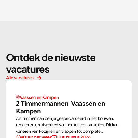
Ontdek de nieuwste 
vacatures
Alle vacatures
Vaassen en Kampen 
2 Timmermannen  Vaassen en 
Kampen 
Als timmerman ben je gespecialiseerd in het bouwen,
repareren en afwerken van houten constructies. Dit kan
variëren van kozijnen en trappen tot complete
40 uur per week
10 augustus 2026
dakconstructies en gevels. Aan de hand van