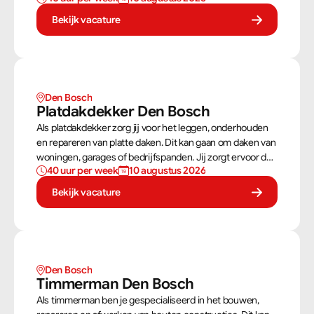
bouwtekeningen zorg jij ervoor dat een constructie
Bekijk vacature
zowel stevig als netjes is afgewerkt.
Den Bosch
Platdakdekker Den Bosch
Als platdakdekker zorg jij voor het leggen, onderhouden
en repareren van platte daken. Dit kan gaan om daken van
woningen, garages of bedrijfspanden. Jij zorgt ervoor dat
40 uur per week
10 augustus 2026
deze daken tegen alle weersomstandigheden kunnen,
zoals regen, sneeuw en wind.
Bekijk vacature
Den Bosch
Timmerman Den Bosch
Als timmerman ben je gespecialiseerd in het bouwen,