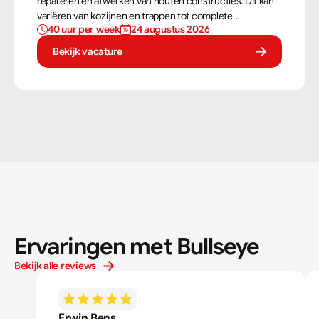
repareren en afwerken van houten constructies. Dit kan
variëren van kozijnen en trappen tot complete
40 uur per week
24 augustus 2026
dakconstructies en gevels. Aan de hand van
bouwtekeningen zorg jij ervoor dat een constructie
Bekijk vacature
zowel stevig als netjes is afgewerkt.
Ervaringen met Bullseye
Bekijk alle reviews
Erwin Bens