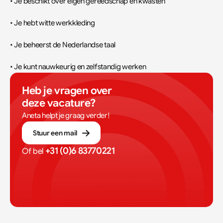
• Je beschikt over eigen gereedschap en kwasten
• Je hebt witte werkkleding
• Je beheerst de Nederlandse taal
• Je kunt nauwkeurig en zelfstandig werken
Heb je vragen over 
deze vacature?
Aneta helpt je graag verder!
Stuur een mail
+31 (0)6 83770221
Of bel 