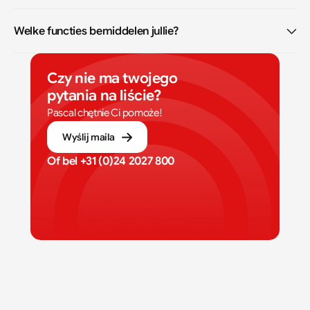
Welke functies bemiddelen jullie?
Czy nie ma twojego 
pytania na liście?
Pascal chętnie Ci pomoże!
Wyślij maila
Of bel 
+31 (0)24 2027 800