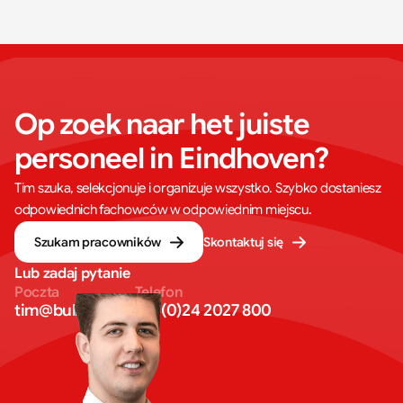
Op zoek naar het juiste 
personeel in Eindhoven?
Tim szuka, selekcjonuje i organizuje wszystko. Szybko dostaniesz
odpowiednich fachowców w odpowiednim miejscu.
Szukam pracowników
Skontaktuj się
Lub zadaj pytanie
Poczta
Telefon
tim@bullseye.eu
+31 (0)24 2027 800