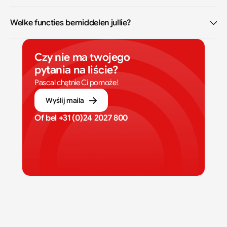
Welke functies bemiddelen jullie?
Czy nie ma twojego 
pytania na liście?
Pascal chętnie Ci pomoże!
Wyślij maila
Of bel 
+31 (0)24 2027 800