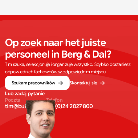
Op zoek naar het juiste 
personeel in Berg & Dal?
Tim szuka, selekcjonuje i organizuje wszystko. Szybko dostaniesz
odpowiednich fachowców w odpowiednim miejscu.
Szukam pracowników
Skontaktuj się
Lub zadaj pytanie
Poczta
Telefon
tim@bullseye.eu
+31 (0)24 2027 800