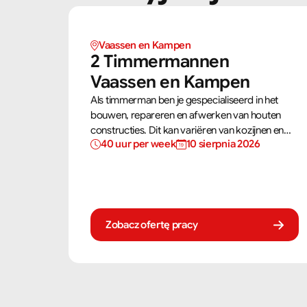
Vaassen en Kampen 
2 Timmermannen  
Vaassen en Kampen 
Als timmerman ben je gespecialiseerd in het
bouwen, repareren en afwerken van houten
constructies. Dit kan variëren van kozijnen en
40 uur per week
10 sierpnia 2026
trappen tot complete dakconstructies en
gevels. Aan de hand van bouwtekeningen zorg
jij ervoor dat een constructie zowel stevig als
netjes is afgewerkt.
Zobacz ofertę pracy