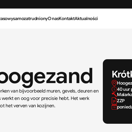
zasowy
samozatrudniony
O nas
Kontakt
Aktualności
Hoogezand
Krót
Hooge
40 uur 
erken van bijvoorbeeld muren, gevels, deuren en 
Malark
jes werkt en oog voor precisie hebt. Het werk 
ZZP
ot het verven van kozijnen.
poniedz