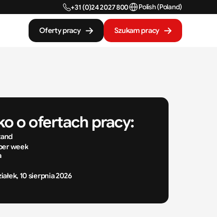
Select Language
Polish (Poland)
+31 (0)24 2027 800
Oferty pracy
Szukam pracy
ko o ofertach pracy:
zand
per week
a
iałek, 10 sierpnia 2026