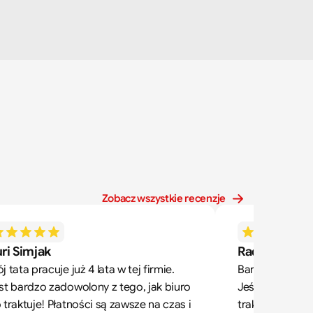
Zobacz wszystkie recenzje
ri Simjak
Radek Zdone
j tata pracuje już 4 lata w tej firmie. 
Bardzo dobre b
st bardzo zadowolony z tego, jak biuro 
Jeśli ktoś, tak j
 traktuje! Płatności są zawsze na czas i 
traktuje pracę 