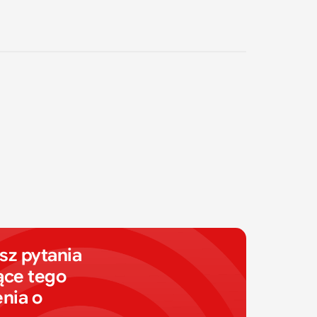
z pytania 
ce tego 
nia o 