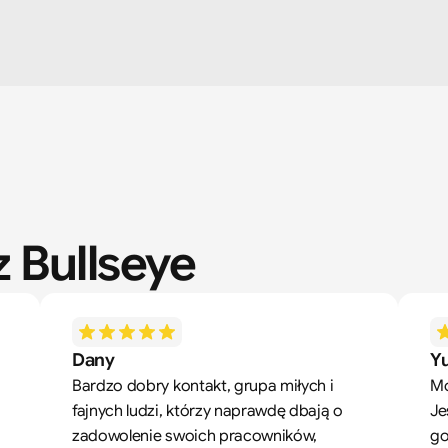
 Bullseye
Dany
Yu
Bardzo dobry kontakt, grupa miłych i 
Mó
fajnych ludzi, którzy naprawdę dbają o 
Je
zadowolenie swoich pracowników, 
go