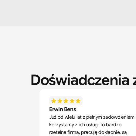
Doświadczenia z
Erwin Bens
Już od wielu lat z pełnym zadowoleniem 
korzystamy z ich usług. To bardzo 
rzetelna firma, pracują dokładnie, są 