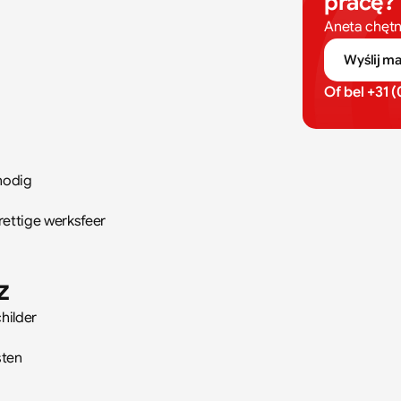
pracę?
Aneta chętn
Wyślij ma
Of bel 
+31 
nodig
rettige werksfeer
z
hilder
sten