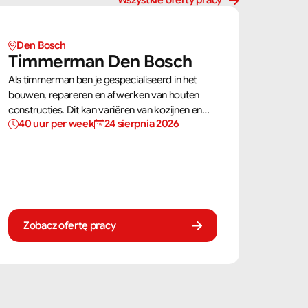
Wszystkie oferty pracy
Den Bosch
Timmerman Den Bosch
Als timmerman ben je gespecialiseerd in het
bouwen, repareren en afwerken van houten
constructies. Dit kan variëren van kozijnen en
40 uur per week
24 sierpnia 2026
trappen tot complete dakconstructies en
gevels. Aan de hand van bouwtekeningen zorg
jij ervoor dat een constructie zowel stevig als
netjes is afgewerkt.
Zobacz ofertę pracy