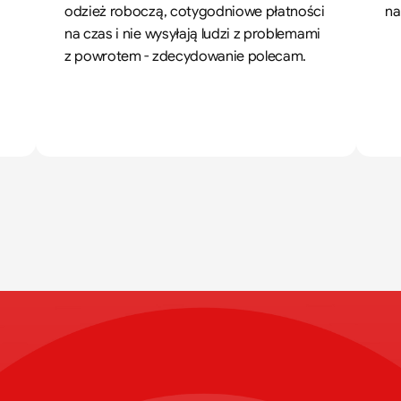
odzież roboczą, cotygodniowe płatności 
na
na czas i nie wysyłają ludzi z problemami 
z powrotem - zdecydowanie polecam.