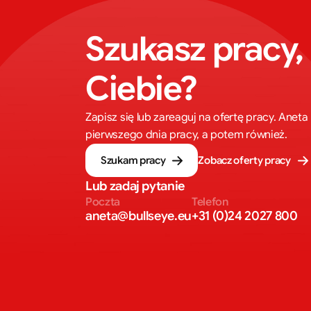
Szukasz pracy, 
Ciebie?
Zapisz się lub zareaguj na ofertę pracy. Ane
pierwszego dnia pracy, a potem również.
Szukam pracy
Zobacz oferty pracy
Lub zadaj pytanie
Poczta
Telefon
aneta@bullseye.eu
+31 (0)24 2027 800