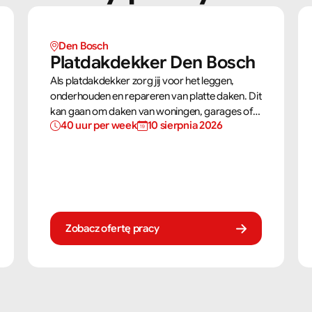
Den Bosch
Platdakdekker Den Bosch
Als platdakdekker zorg jij voor het leggen,
onderhouden en repareren van platte daken. Dit
kan gaan om daken van woningen, garages of
40 uur per week
10 sierpnia 2026
bedrijfspanden. Jij zorgt ervoor dat deze daken
tegen alle weersomstandigheden kunnen, zoals
regen, sneeuw en wind.
Zobacz ofertę pracy