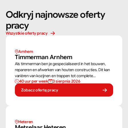
Odkryj najnowsze oferty 
pracy
Wszystkie oferty pracy
Arnhem 
Timmerman Arnhem
Als timmerman ben je gespecialiseerd in het bouwen,
repareren en afwerken van houten constructies. Dit kan
variëren van kozijnen en trappen tot complete
40 uur per week
3 sierpnia 2026
dakconstructies en gevels. Aan de hand van
bouwtekeningen zorg jij ervoor dat een constructie zowel
Zobacz ofertę pracy
stevig als netjes is afgewerkt.
Heteren
Metselaar Heteren