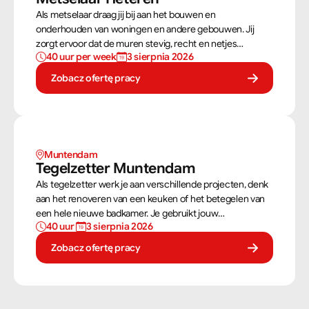
Als metselaar draag jij bij aan het bouwen en
onderhouden van woningen en andere gebouwen. Jij
zorgt ervoor dat de muren stevig, recht en netjes
40 uur per week
3 sierpnia 2026
opgebouwd worden. Aan de hand van een bouwtekening
weet jij precies hoe een muur gebouwd moet worden. Als
Zobacz ofertę pracy
metselaar kan je alleen werken of in een team je steentje
bijdragen.
Muntendam 
Tegelzetter Muntendam 
Als tegelzetter werk je aan verschillende projecten, denk
aan het renoveren van een keuken of het betegelen van
een hele nieuwe badkamer. Je gebruikt jouw
40 uur 
3 sierpnia 2026
vaardigheden om tegels perfect te plaatsen. Als
tegelzetter ben je voortdurend bezig met diverse taken.
Zobacz ofertę pracy