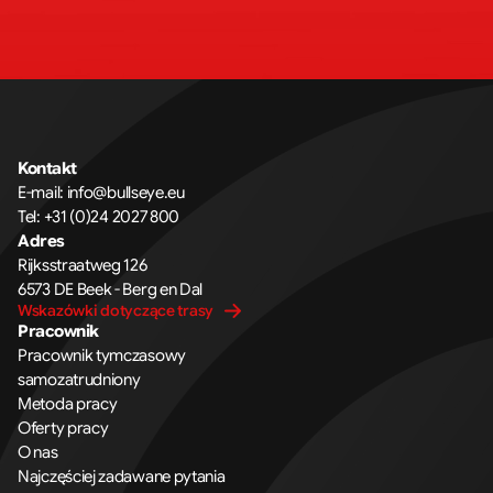
Kontakt
E-mail: 
info@bullseye.eu
Tel: 
+31 (0)24 2027 800
Adres
Rijksstraatweg 126 
6573 DE Beek - Berg en Dal
Wskazówki dotyczące trasy
Pracownik
Pracownik tymczasowy
samozatrudniony
Metoda pracy
Oferty pracy
O nas
Najczęściej zadawane pytania