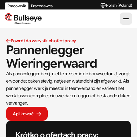
Select Language
Polish (Poland)
Pracownik
Pracodawca
Powrót do wszystkich ofert pracy
Pannenlegger 
Wieringerwaard
Als pannenlegger ben jij niet te missen in de bouwsector. Jij zorgt 
ervoor dat daken stevig, netjes en waterdicht zijn afgewerkt. Als 
pannenlegger werk je meestal in teamverband en varieert het 
werk tussen compleet nieuwe daken leggen of bestaande daken 
vervangen.
Aplikować
Krótko o ofertach pracy: