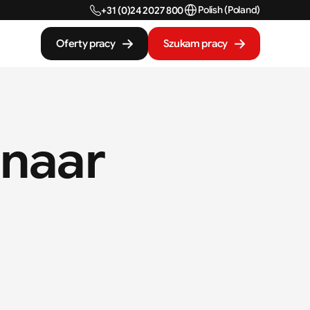
Select Language
Polish (Poland)
+31 (0)24 2027 800
Oferty pracy
Szukam pracy
naar 