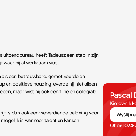
 uitzendbureau heeft Tadeusz een stap in zijn 
jf waar hij al werkzaam was.
n als een betrouwbare, gemotiveerde en 
en positieve houding leverde hij niet alleen 
en, maar wist hij ook een fijne en collegiale 
Pascal 
Kierownik k
drijf is dan ook een welverdiende beloning voor 
Wyślij ma
r mogelijk is wanneer talent en kansen 
Of bel 
024-