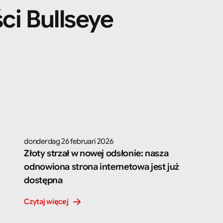
i Bullseye
donderdag 26 februari 2026
Złoty strzał w nowej odsłonie: nasza 
odnowiona strona internetowa jest już 
dostępna
Czytaj więcej