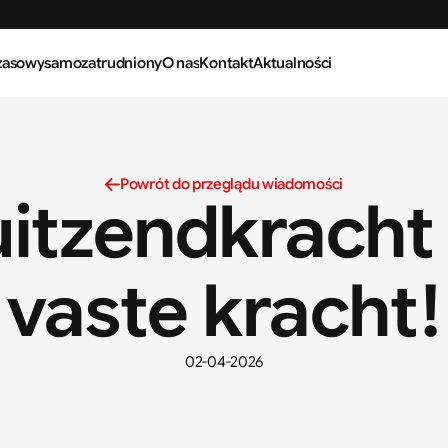
zasowy
samozatrudniony
O nas
Kontakt
Aktualności
Powrót do przeglądu wiadomości
uitzendkracht 
vaste kracht!
02-04-2026