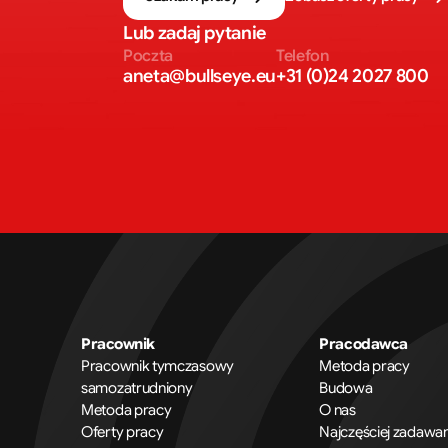
Lub zadaj pytanie
Poczta
Telefon
aneta@bullseye.eu
+31 (0)24 2027 800
Pracownik
Pracodawca
Pracownik tymczasowy
Metoda pracy
samozatrudniony
Budowa
Metoda pracy
O nas
Oferty pracy
Najczęściej zadawan