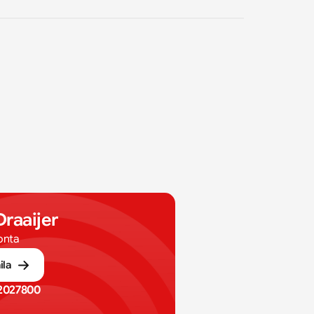
Draaijer
onta
ila
2027800