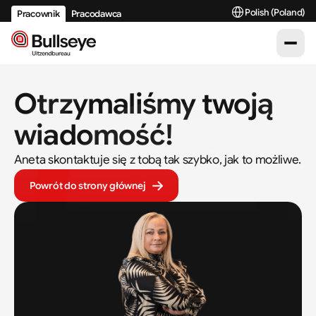
Select Language
Polish (Poland)
Pracownik
Pracodawca
Otrzymaliśmy twoją 
wiadomość!
Aneta skontaktuje się z tobą tak szybko, jak to możliwe.
Powrót do strony głównej