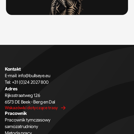
Kontakt
E-mail: 
info@bullseye.eu
Tel: 
+31 (0)24 2027 800
Adres
Rijksstraatweg 126 
6573 DE Beek - Berg en Dal
Wskazówki dotyczące trasy
Pracownik
Pracownik tymczasowy
samozatrudniony
Metoda pracy