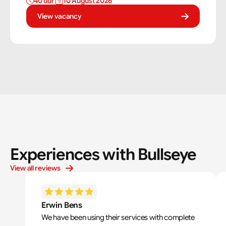
40 uur 
10 August 2026
vaardigheden om tegels perfect te plaatsen. Als
tegelzetter ben je voortdurend bezig met diverse taken.
View vacancy
Experiences with Bullseye
View all reviews
Erwin Bens
We have been using their services with complete 