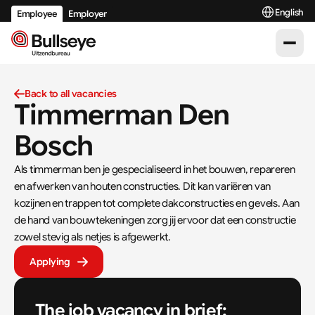
Select Langu
English
Employee
Employer
Back to all vacancies
Timmerman Den 
Bosch
Als timmerman ben je gespecialiseerd in het bouwen, repareren 
en afwerken van houten constructies. Dit kan variëren van 
kozijnen en trappen tot complete dakconstructies en gevels. Aan 
de hand van bouwtekeningen zorg jij ervoor dat een constructie 
zowel stevig als netjes is afgewerkt.
Applying
The job vacancy in brief: