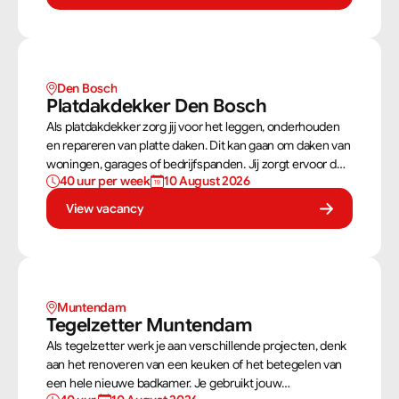
stevig als netjes is afgewerkt.
Den Bosch
Platdakdekker Den Bosch
Als platdakdekker zorg jij voor het leggen, onderhouden
en repareren van platte daken. Dit kan gaan om daken van
woningen, garages of bedrijfspanden. Jij zorgt ervoor dat
40 uur per week
10 August 2026
deze daken tegen alle weersomstandigheden kunnen,
zoals regen, sneeuw en wind.
View vacancy
Muntendam 
Tegelzetter Muntendam 
Als tegelzetter werk je aan verschillende projecten, denk
aan het renoveren van een keuken of het betegelen van
een hele nieuwe badkamer. Je gebruikt jouw