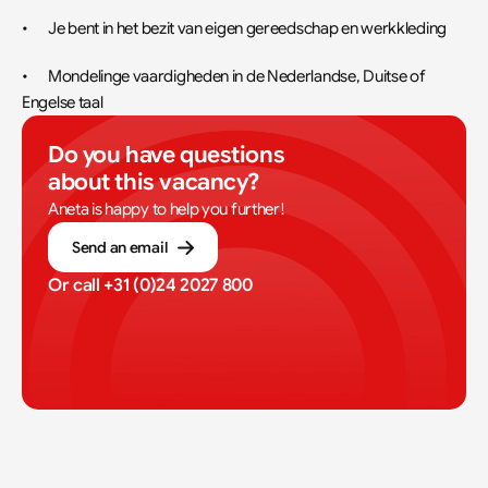
•	Je bent in het bezit van eigen gereedschap en werkkleding
•	Mondelinge vaardigheden in de Nederlandse, Duitse of 
Engelse taal
Do you have questions 
about this vacancy?
Aneta is happy to help you further!
Send an email
Or call 
+31 (0)24 2027 800