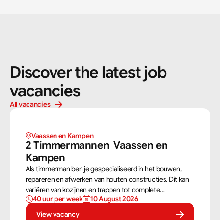
Discover the latest job 
vacancies
All vacancies
Vaassen en Kampen 
2 Timmermannen  Vaassen en 
Kampen 
Als timmerman ben je gespecialiseerd in het bouwen,
repareren en afwerken van houten constructies. Dit kan
variëren van kozijnen en trappen tot complete
40 uur per week
10 August 2026
dakconstructies en gevels. Aan de hand van
bouwtekeningen zorg jij ervoor dat een constructie zowel
View vacancy