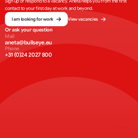
Sign up or respond to a vacancy. Aneta helps you from the first
contact to your first day at work and beyond.
I am looking for work
View vacancies
Or ask your question
Mail
aneta@bullseye.eu
Phone
+31 (0)24 2027 800