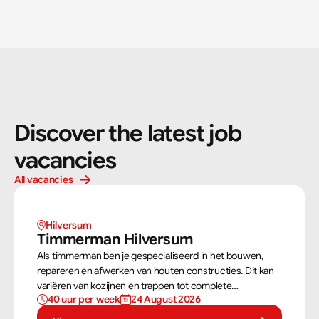
Discover the latest job 
vacancies
All vacancies
Hilversum
Timmerman Hilversum
Als timmerman ben je gespecialiseerd in het bouwen,
repareren en afwerken van houten constructies. Dit kan
variëren van kozijnen en trappen tot complete
40 uur per week
24 August 2026
dakconstructies en gevels. Aan de hand van
bouwtekeningen zorg jij ervoor dat een constructie zowel