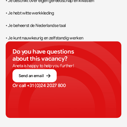
• Je beschikt over eigen gereedschap en kwasten
• Je hebt witte werkkleding
• Je beheerst de Nederlandse taal
• Je kunt nauwkeurig en zelfstandig werken
Do you have questions 
about this vacancy?
Aneta is happy to help you further!
Send an email
Or call 
+31 (0)24 2027 800