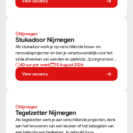
View vacancy
stevig als netjes is afgewerkt.
Nijmegen
Stukadoor Nijmegen
Als stukadoor werk je op verschillende bouw- en
renovatieprojecten en ben je verantwoordelijk voor het
strak afwerken van wanden en plafonds. Jij zorgt ervoor
40 uur per week
10 August 2026
dat oppervlakken perfect worden voorbereid en
afgewerkt met stucwerk.
View vacancy
Nijmegen
Tegelzetter Nijmegen
Als tegelzetter werk je aan verschillende projecten, denk
aan het renoveren van een keuken of het betegelen van
een hele nieuwe badkamer. Je gebruikt jouw