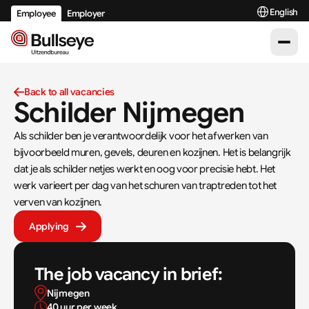
Select Langu
English
Employee
Employer
Back to all vacancies
Schilder Nijmegen
Als schilder ben je verantwoordelijk voor het afwerken van 
bijvoorbeeld muren, gevels, deuren en kozijnen. Het is belangrijk 
dat je als schilder netjes werkt en oog voor precisie hebt. Het 
werk varieert per dag van het schuren van traptreden tot het 
verven van kozijnen.
Applying
The job vacancy in brief:
Nijmegen
40 uur per week