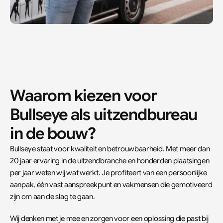
Waarom kiezen voor 
Bullseye als uitzendbureau 
in de bouw?
Bullseye staat voor kwaliteit en betrouwbaarheid. Met meer dan 
20 jaar ervaring in de uitzendbranche en honderden plaatsingen 
per jaar weten wij wat werkt. Je profiteert van een persoonlijke 
aanpak, één vast aanspreekpunt en vakmensen die gemotiveerd 
zijn om aan de slag te gaan.  
Wij denken met je mee en zorgen voor een oplossing die past bij 