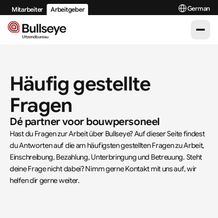
Select Langua
German
Mitarbeiter
Arbeitgeber
Häufig gestellte 
Fragen
Dé partner voor bouwpersoneel
Hast du Fragen zur Arbeit über Bullseye? Auf dieser Seite findest 
du Antworten auf die am häufigsten gestellten Fragen zu Arbeit, 
Einschreibung, Bezahlung, Unterbringung und Betreuung. Steht 
deine Frage nicht dabei? Nimm gerne Kontakt mit uns auf, wir 
helfen dir gerne weiter.